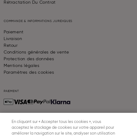
Rétractation Du Contrat
COMMANDE & INFORMATIONS JURIDIQUES
Paiement
Livraison
Retour
Conditions générales de vente
Protection des données
Mentions légales
Paramètres des cookies
PAIEMENT
En cliquant sur « Accepter tous les cookies », vous
LIVRAISON
acceptez le stockage de cookies sur votre appareil pour
améliorer la navigation sur le site, analyser son utilisation