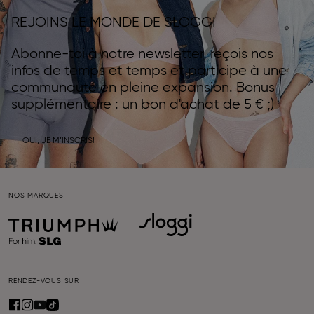
REJOINS LE MONDE DE SLOGGI
Abonne-toi à notre newsletter, reçois nos
infos de temps et temps et participe à une
communauté en pleine expansion. Bonus
supplémentaire : un bon d'achat de 5 € ;)
OUI, JE M’INSCRIS!
NOS MARQUES
RENDEZ-VOUS SUR