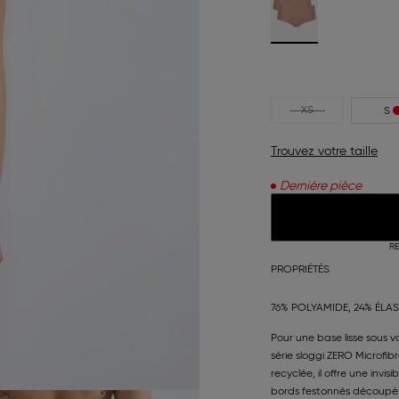
XS
S
Trouvez votre taille
Dernière pièce
RE
PROPRIÉTÉS
76% POLYAMIDE, 24% ÉLA
Pour une base lisse sous v
série sloggi ZERO Microfibr
recyclée, il offre une invi
bords festonnés découpés 