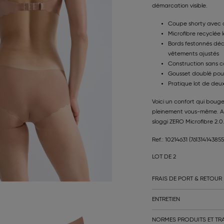
démarcation visible.
Coupe shorty avec 
Microfibre recyclée 
Bords festonnés déco
vêtements ajustés
Construction sans c
Gousset doublé pour
Pratique lot de deu
Voici un confort qui bouge 
pleinement vous-même. Ass
sloggi ZERO Microfibre 2.0
Ref.: 10214631
(761314143855
LOT DE 2
FRAIS DE PORT & RETOUR
ENTRETIEN
NORMES PRODUITS ET TRA