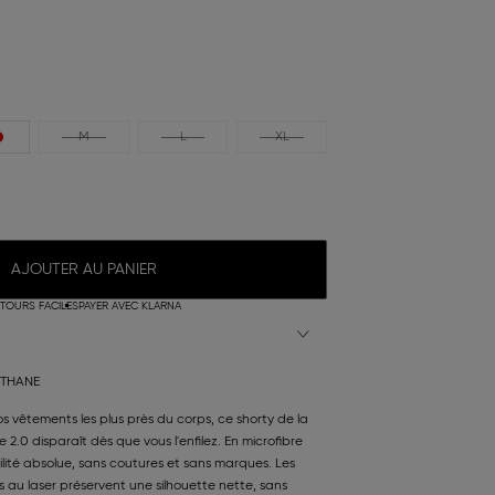
M
L
XL
AJOUTER AU PANIER
TOURS FACILES
PAYER AVEC KLARNA
STHANE
os vêtements les plus près du corps, ce shorty de la
e 2.0 disparaît dès que vous l'enfilez. En microfibre
sibilité absolue, sans coutures et sans marques. Les
au laser préservent une silhouette nette, sans