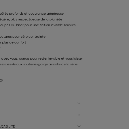
côtés profonds et couvrance généreuse
légère, plus respectueuse de la planète
upés au laser pour une finition invisible sous les
outures pour zéro contrainte
 plus de confort
x
avec vous, conçu pour rester invisible et vous laisser
ociez-le aux soutiens-gorge assortis de la série
.
2)
ÇABILITÉ