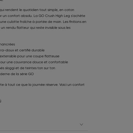
ui rendent le quotidien tout simple, en coton
r un confort absolu. La GO Crush High Leg s'achète
 une culotte fraîche à portée de main. Les finitions en
 un rendu flatteur qui reste invisible sous les
chancrées
ra-doux et certifié durable
e extensible pour une coupe flatteuse
ur une couvrance douce et confortable
és sloggi et de teintes ton sur ton
oderne de la série GO
te à tout ce que la journée réserve. Voici un confort
)