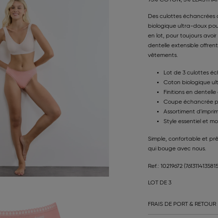
Des culottes échancrées q
biologique ultra-doux pou
en lot, pour toujours avoir
dentelle extensible offrent
vêtements.
Lot de 3 culottes é
Coton biologique ult
Finitions en dentell
Coupe échancrée po
Assortiment d'imprim
Style essentiel et m
Simple, confortable et prê
qui bouge avec nous.
Ref.: 10219672
(7613114135815
LOT DE 3
FRAIS DE PORT & RETOUR