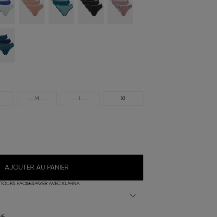
M
L
XL
AJOUTER AU PANIER
TOURS FACILES
PAYER AVEC KLARNA
NE