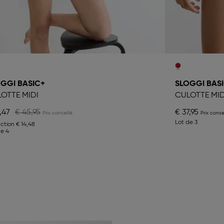
GGI BASIC+
SLOGGI BAS
OTTE MIDI
CULOTTE MID
,47
€ 45,95
€ 37,95
Lot de 3
ction
€ 14,48
de 4