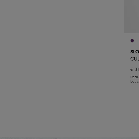
SLO
CUL
€ 31
Rédu
Lot 