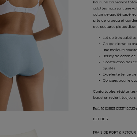
Pour une couvrance totale 
culottes maxi sont une va
coton de qualité supérieu
près de la peau et garden
des coutures plates dissim
Lot de trois culotte
Coupe classique ave
une meilleure couvr
Jersey de coton de 
Construction des cou
ajustés
Excellente tenue de 
Conçues pour le quot
Confortables, résistantes e
lequel on revient toujours.
Ref.: 10105593
(7613111261234
LOT DE 3
FRAIS DE PORT & RETOUR