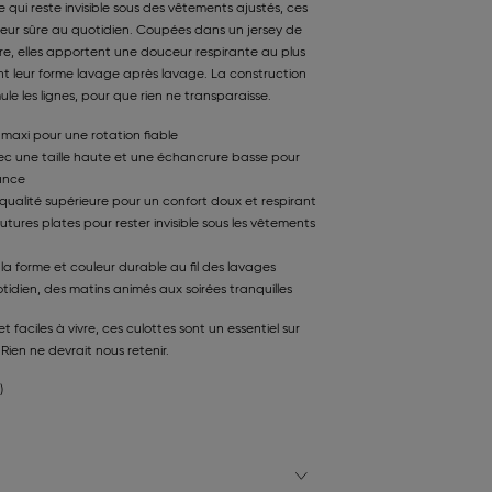
qui reste invisible sous des vêtements ajustés, ces
leur sûre au quotidien. Coupées dans un jersey de
re, elles apportent une douceur respirante au plus
t leur forme lavage après lavage. La construction
ule les lignes, pour que rien ne transparaisse.
s maxi pour une rotation fiable
c une taille haute et une échancrure basse pour
ance
qualité supérieure pour un confort doux et respirant
tures plates pour rester invisible sous les vêtements
la forme et couleur durable au fil des lavages
idien, des matins animés aux soirées tranquilles
t faciles à vivre, ces culottes sont un essentiel sur
 Rien ne devrait nous retenir.
)