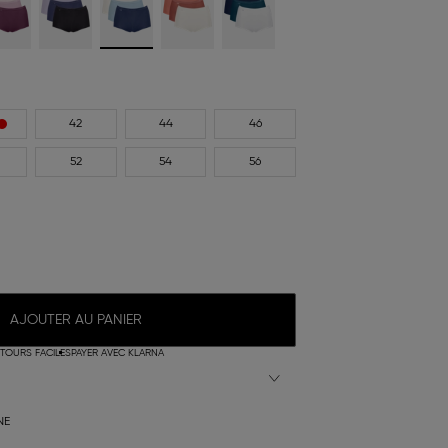
42
44
46
52
54
56
AJOUTER AU PANIER
TOURS FACILES
PAYER AVEC KLARNA
NE