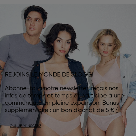
REJOINS LE MONDE DE SLOGGI
Abonne-toi à notre newsletter, reçois nos
infos de temps et temps et participe à une
communauté en pleine expansion. Bonus
supplémentaire : un bon d'achat de 5 € ;)
OUI, JE M’INSCRIS!