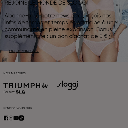
REJOINS LE MONDE DE SLOGGI
Abonne-toi à notre newsletter, reçois nos
infos de temps et temps et participe à une
communauté en pleine expansion. Bonus
supplémentaire : un bon d'achat de 5 € ;)
OUI, JE M’INSCRIS!
NOS MARQUES
RENDEZ-VOUS SUR