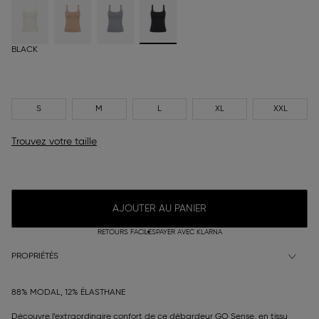
BLACK
S
M
L
XL
XXL
Trouvez votre taille
AJOUTER AU PANIER
RETOURS FACILES
PAYER AVEC KLARNA
PROPRIÉTÉS
88% MODAL, 12% ÉLASTHANE
Découvre l’extraordinaire confort de ce débardeur GO Sense, en tissu