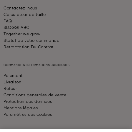
Contactez-nous
Calculateur de taille
FAQ
SLOGGI ABC
Together we grow
Statut de votre commande
Rétractation Du Contrat
COMMANDE & INFORMATIONS JURIDIQUES
Paiement
Livraison
Retour
Conditions générales de vente
Protection des données
Mentions légales
Paramètres des cookies