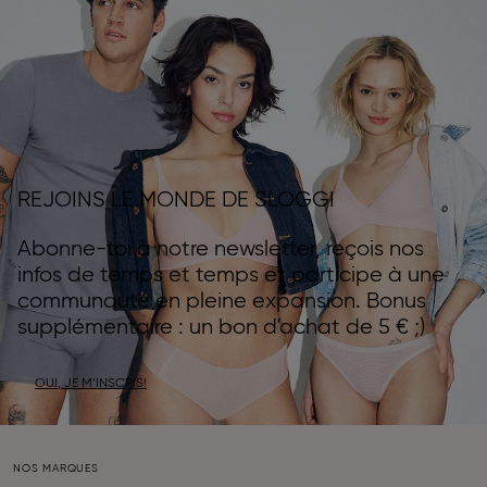
REJOINS LE MONDE DE SLOGGI
Abonne-toi à notre newsletter, reçois nos
infos de temps et temps et participe à une
communauté en pleine expansion. Bonus
supplémentaire : un bon d'achat de 5 € ;)
OUI, JE M’INSCRIS!
NOS MARQUES