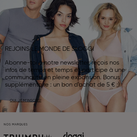
REJOINS LE MONDE DE SLOGGI
Abonne-toi à notre newsletter, reçois nos
infos de temps et temps et participe à une
communauté en pleine expansion. Bonus
supplémentaire : un bon d'achat de 5 € ;)
OUI, JE M’INSCRIS!
NOS MARQUES