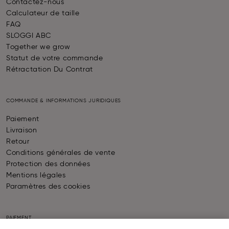
Contactez-nous
Calculateur de taille
FAQ
SLOGGI ABC
Together we grow
Statut de votre commande
Rétractation Du Contrat
COMMANDE & INFORMATIONS JURIDIQUES
Paiement
Livraison
Retour
Conditions générales de vente
Protection des données
Mentions légales
Paramètres des cookies
PAIEMENT