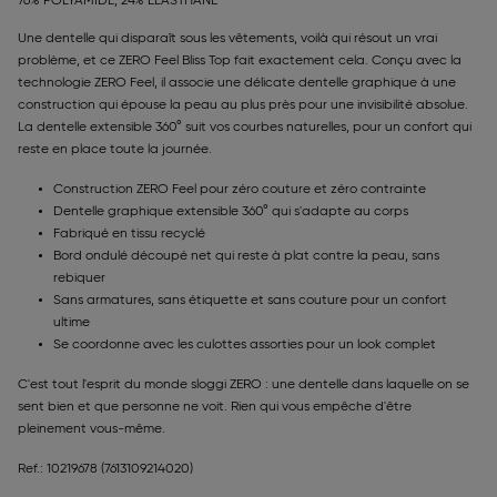
76% POLYAMIDE, 24% ÉLASTHANE
Une dentelle qui disparaît sous les vêtements, voilà qui résout un vrai
problème, et ce ZERO Feel Bliss Top fait exactement cela. Conçu avec la
technologie ZERO Feel, il associe une délicate dentelle graphique à une
construction qui épouse la peau au plus près pour une invisibilité absolue.
La dentelle extensible 360° suit vos courbes naturelles, pour un confort qui
reste en place toute la journée.
Construction ZERO Feel pour zéro couture et zéro contrainte
Dentelle graphique extensible 360° qui s'adapte au corps
Fabriqué en tissu recyclé
Bord ondulé découpé net qui reste à plat contre la peau, sans
rebiquer
Sans armatures, sans étiquette et sans couture pour un confort
ultime
Se coordonne avec les culottes assorties pour un look complet
C'est tout l'esprit du monde sloggi ZERO : une dentelle dans laquelle on se
sent bien et que personne ne voit. Rien qui vous empêche d'être
pleinement vous-même.
Ref.: 10219678
(7613109214020)