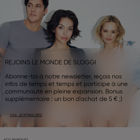
REJOINS LE MONDE DE SLOGGI
Abonne-toi à notre newsletter, reçois nos
infos de temps et temps et participe à une
communauté en pleine expansion. Bonus
supplémentaire : un bon d'achat de 5 € ;)
OUI, JE M’INSCRIS!
NOS MARQUES