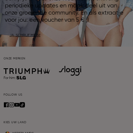
periodieke updates en maak deel uit van
onze groeiende community. En als extraatje
voor jou: een voucher van 5 € ;)
JA, SCHRIJF ME IN!
ONZE MERKEN
FOLLOW US
KIES UW LAND