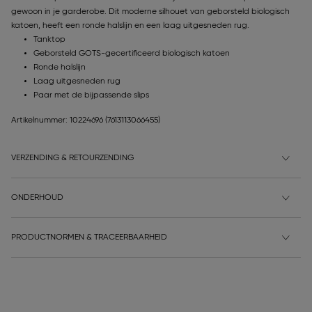
gewoon in je garderobe. Dit moderne silhouet van geborsteld biologisch
katoen, heeft een ronde halslijn en een laag uitgesneden rug.
Tanktop
Geborsteld GOTS-gecertificeerd biologisch katoen
Ronde halslijn
Laag uitgesneden rug
Paar met de bijpassende slips
Artikelnummer: 10224696
(7613113066455)
VERZENDING & RETOURZENDING
ONDERHOUD
PRODUCTNORMEN & TRACEERBAARHEID