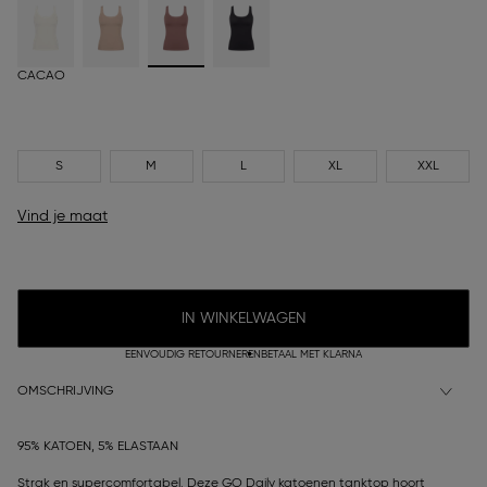
CACAO
S
M
L
XL
XXL
Vind je maat
IN WINKELWAGEN
EENVOUDIG RETOURNEREN
BETAAL MET KLARNA
OMSCHRIJVING
95% KATOEN, 5% ELASTAAN
Strak en supercomfortabel. Deze GO Daily katoenen tanktop hoort