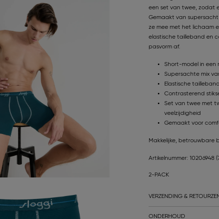
een set van twee, zodat er
Gemaakt van supersacht
ze mee met het lichaam e
elastische tailleband en 
pasvorm af.
Short-model in een
Supersachte mix va
Elastische tailleban
Contrasterend stiks
Set van twee met tw
veelzijdigheid
Gemaakt voor comfor
Makkelijke, betrouwbare b
Artikelnummer: 10206948
(
2-PACK
VERZENDING & RETOURZE
ONDERHOUD