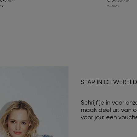
4,95
€ 34,95
ck
2-Pack
STAP IN DE WEREL
Schrijf je in voor o
maak deel uit van o
voor jou: een vouche