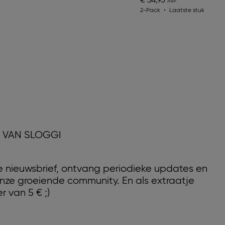
€ 34,95
2-Pack
Laatste stuk
D VAN SLOGGI
nze nieuwsbrief, ontvang periodieke updates en
nze groeiende community. En als extraatje
r van 5 € ;)