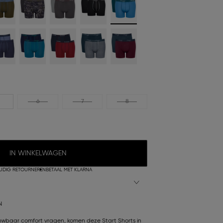
6
7
8
IN WINKELWAGEN
UDIG RETOURNEREN
BETAAL MET KLARNA
N
wbaar comfort vragen, komen deze Start Shorts in