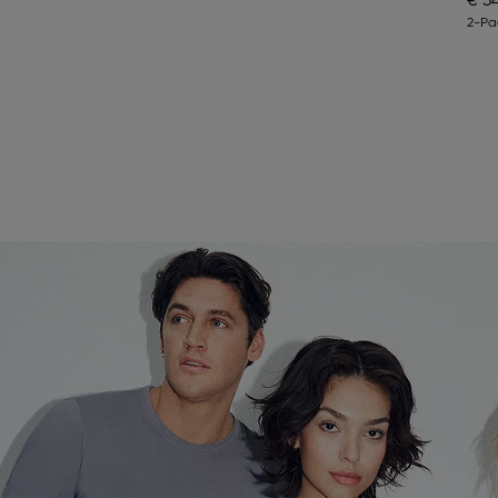
€ 3
2-Pa