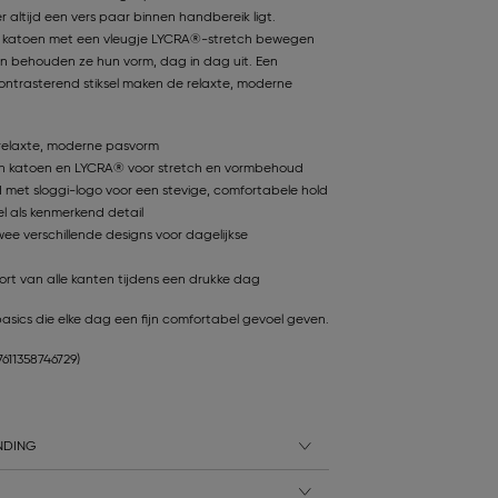
 altijd een vers paar binnen handbereik ligt.
 katoen met een vleugje LYCRA®-stretch bewegen
n behouden ze hun vorm, dag in dag uit. Een
contrasterend stiksel maken de relaxte, moderne
 relaxte, moderne pasvorm
n katoen en LYCRA® voor stretch en vormbehoud
d met sloggi-logo voor een stevige, comfortabele hold
el als kenmerkend detail
ee verschillende designs voor dagelijkse
t van alle kanten tijdens een drukke dag
asics die elke dag een fijn comfortabel gevoel geven.
7611358746729)
NDING