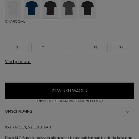
CHARCOAL
S
M
L
XL
XXL
Vind je maat
IN WINKELWAGEN
EENVOUDIG RETOURNEREN
BETAAL MET KLARNA
OMSCHRIJVING
95% KATOEN, 5% ELASTAAN
Deze SLG Base o-hals van ultrazacht biologisch katoen biedt de hele dag