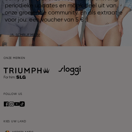
periodieke updates en maak deel uit van
onze groeiende community. En als extraatje
voor jou: een voucher van 5 € ;)
JA, SCHRIJF ME IN!
ONZE MERKEN
FOLLOW US
KIES UW LAND