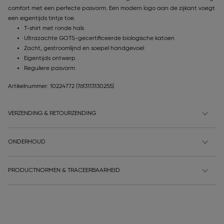
comfort met een perfecte pasvorm. Een modern logo aan de zijkant voegt
een eigentijds tintje toe.
T-shirt met ronde hals
Ultrazachte GOTS-gecertificeerde biologische katoen
Zacht, gestroomlijnd en soepel handgevoel
Eigentijds ontwerp
Reguliere pasvorm
Artikelnummer: 10224772
(7613113130255)
VERZENDING & RETOURZENDING
ONDERHOUD
PRODUCTNORMEN & TRACEERBAARHEID