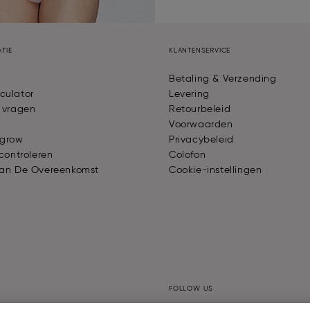
TIE
KLANTENSERVICE
Betaling & Verzending
culator
Levering
 vragen
Retourbeleid
Voorwaarden
 grow
Privacybeleid
controleren
Colofon
Van De Overeenkomst
Cookie-instellingen
FOLLOW US