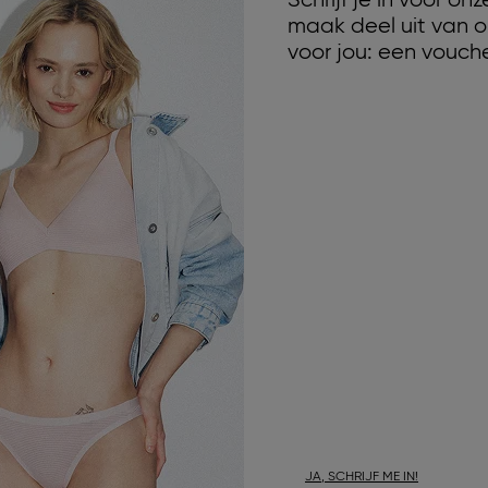
Schrijf je in voor o
maak deel uit van o
voor jou: een vouche
JA, SCHRIJF ME IN!