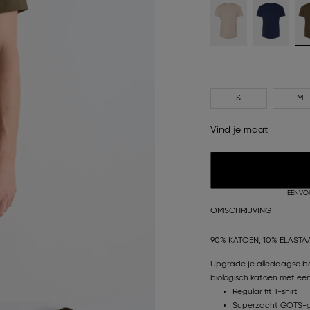
S
M
Vind je maat
EENVO
OMSCHRIJVING
90% KATOEN, 10% ELASTA
Upgrade je alledaagse bas
biologisch katoen met een 
Regular fit T-shirt
Superzacht GOTS-ge