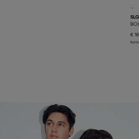
SL
BO
€ 18
Kort