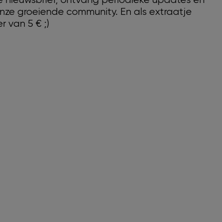
nze nieuwsbrief, ontvang periodieke updates en
nze groeiende community. En als extraatje
r van 5 € ;)