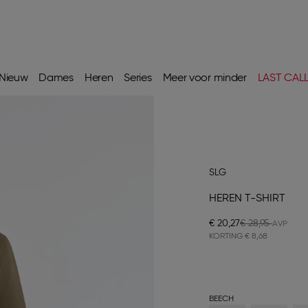
Nieuw
Dames
Heren
Series
Meer voor minder
LAST CAL
SLG
HEREN T-SHIRT
€ 20,27
€ 28,95
KORTING
€ 8,68
BEECH