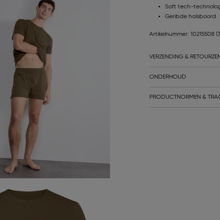
Soft tech-technolo
Geribde halsboord
Artikelnummer: 10215508
(
VERZENDING & RETOURZE
ONDERHOUD
PRODUCTNORMEN & TRA