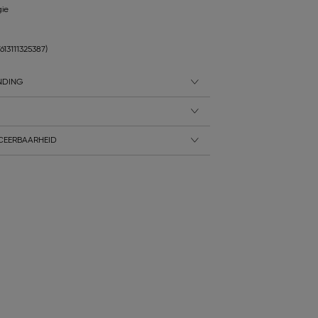
gie
7613111325387)
NDING
CEERBAARHEID