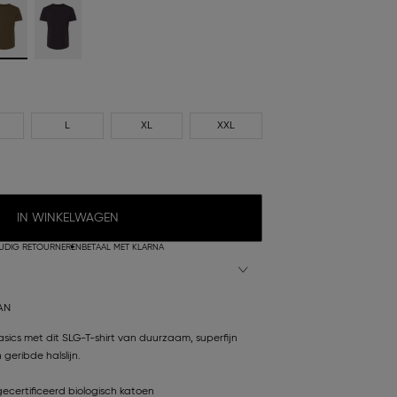
L
XL
XXL
IN WINKELWAGEN
UDIG RETOURNEREN
BETAAL MET KLARNA
AN
ics met dit SLG-T-shirt van duurzaam, superfijn
geribde halslijn.
certificeerd biologisch katoen