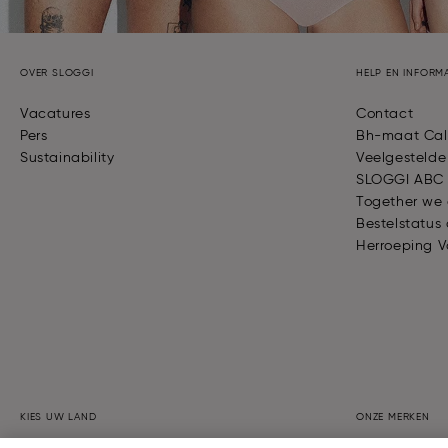
OVER SLOGGI
HELP EN INFORMA
Vacatures
Contact
Pers
Bh-maat Cal
Sustainability
Veelgestelde
SLOGGI ABC
Together we
Bestelstatus 
Herroeping 
KIES UW LAND
ONZE MERKEN