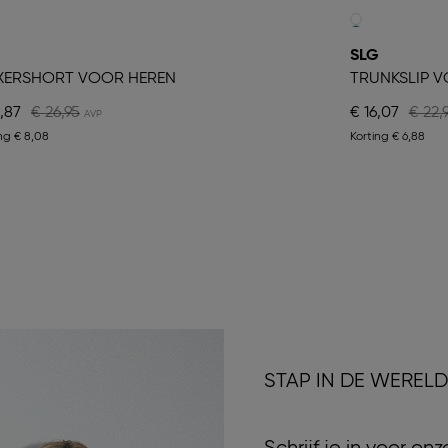
G
SLG
XERSHORT VOOR HEREN
TRUNKSLIP 
,87
€ 26,95
€ 16,07
€ 22,
ing
€ 8,08
Korting
€ 6,88
STAP IN DE WEREL