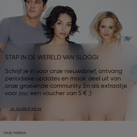
STAP IN DE WERELD VAN SLOGGI
Schrijf je in voor onze nieuwsbrief, ontvang
periodieke updates en maak deel uit van
onze groeiende community. En als extraatje
voor jou: een voucher van 5 € ;)
JA, SCHRIJF ME IN!
ONZE MERKEN