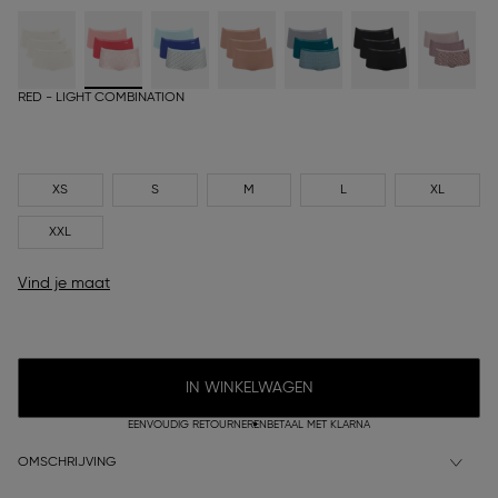
RED - LIGHT COMBINATION
XS
S
M
L
XL
XXL
Vind je maat
IN WINKELWAGEN
EENVOUDIG RETOURNEREN
BETAAL MET KLARNA
OMSCHRIJVING