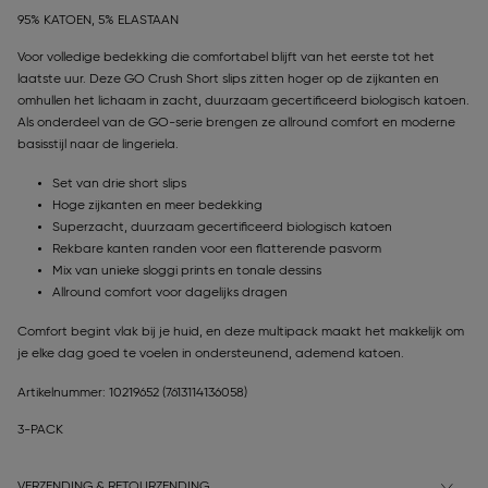
95% KATOEN, 5% ELASTAAN
Voor volledige bedekking die comfortabel blijft van het eerste tot het
laatste uur. Deze GO Crush Short slips zitten hoger op de zijkanten en
omhullen het lichaam in zacht, duurzaam gecertificeerd biologisch katoen.
Als onderdeel van de GO-serie brengen ze allround comfort en moderne
basisstijl naar de lingeriela.
Set van drie short slips
Hoge zijkanten en meer bedekking
Superzacht, duurzaam gecertificeerd biologisch katoen
Rekbare kanten randen voor een flatterende pasvorm
Mix van unieke sloggi prints en tonale dessins
Allround comfort voor dagelijks dragen
Comfort begint vlak bij je huid, en deze multipack maakt het makkelijk om
je elke dag goed te voelen in ondersteunend, ademend katoen.
Artikelnummer: 10219652
(7613114136058)
3-PACK
VERZENDING & RETOURZENDING