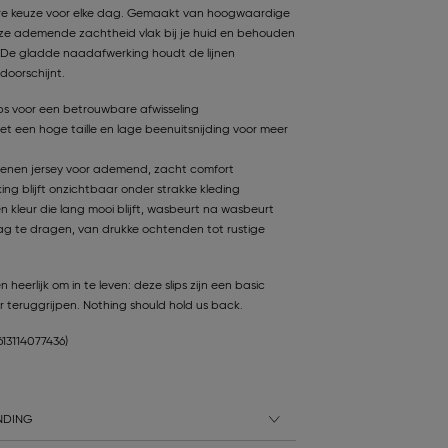
are keuze voor elke dag. Gemaakt van hoogwaardige
ze ademende zachtheid vlak bij je huid en behouden
 De gladde naadafwerking houdt de lijnen
doorschijnt.
ips voor een betrouwbare afwisseling
et een hoge taille en lage beenuitsnijding voor meer
nen jersey voor ademend, zacht comfort
g blijft onzichtbaar onder strakke kleding
 kleur die lang mooi blijft, wasbeurt na wasbeurt
g te dragen, van drukke ochtenden tot rustige
eerlijk om in te leven: deze slips zijn een basic
 teruggrijpen. Nothing should hold us back.
613114077436)
NDING