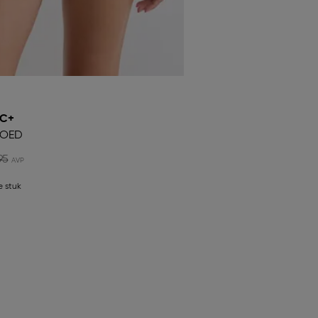
IC+
GOED
95
e stuk