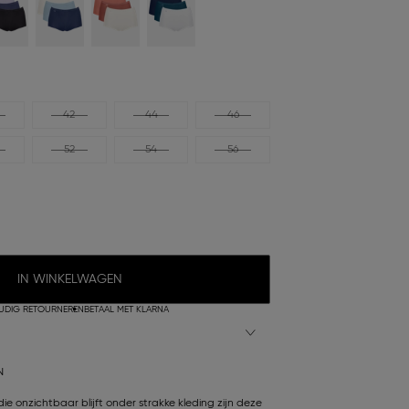
42
44
46
52
54
56
IN WINKELWAGEN
UDIG RETOURNEREN
BETAAL MET KLARNA
N
ie onzichtbaar blijft onder strakke kleding zijn deze