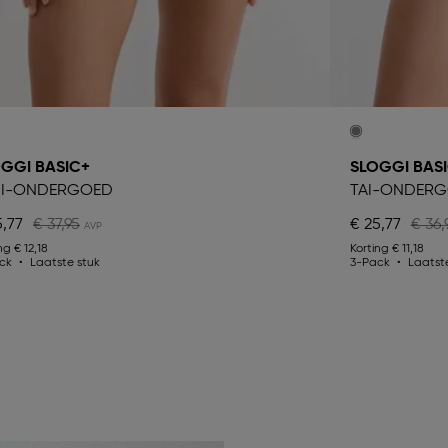
GGI BASIC+
SLOGGI BAS
DI-ONDERGOED
TAI-ONDER
5,77
€ 37,95
€ 25,77
€ 36,
ing
€ 12,18
Korting
€ 11,18
ck
Laatste stuk
3-Pack
Laatst