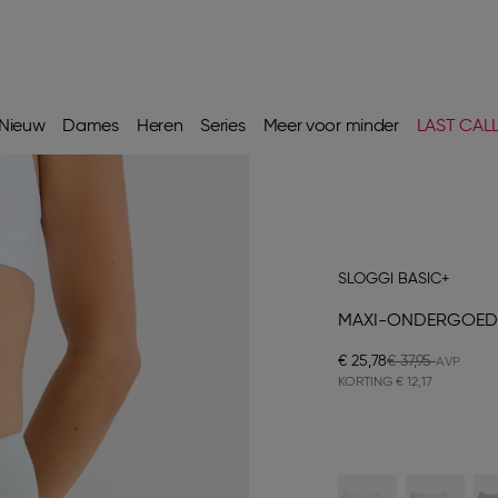
Nieuw
Dames
Heren
Series
Meer voor minder
LAST CAL
SLOGGI BASIC+
MAXI-ONDERGOED
€ 25,78
€ 37,95
KORTING
€ 12,17