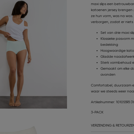
maxi slips een betrouwb
katoenen jersey brengen 
ze hun vorm, was na was.
verborgen, zodat er niets 
Set van drie maxi sl
Klassieke pasvorm m
bedekking
Hoogwaardige katoe
Gladde naadafwerkin
Sterk vormbehoud en
Gemaakt om elke da
avonden
Comfortabel, duurzaam en h
waar we steeds weer naar
Artikelnummer: 10105593
(7
3-PACK
VERZENDING & RETOURZE