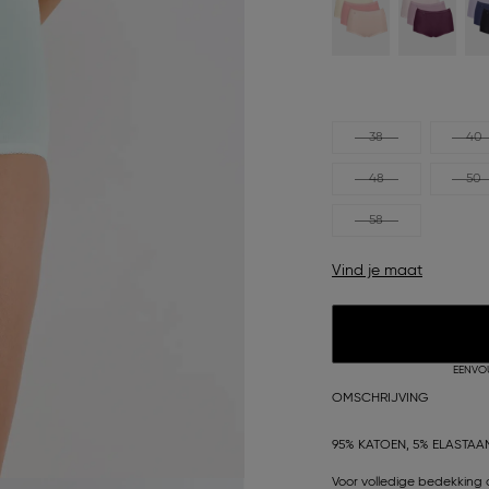
38
40
48
50
58
Vind je maat
EENVO
OMSCHRIJVING
95% KATOEN, 5% ELASTAA
Voor volledige bedekking d