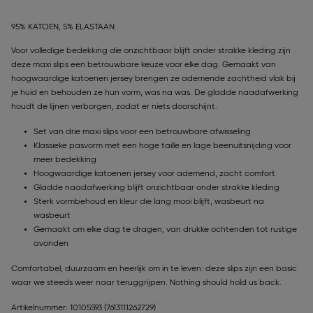
95% KATOEN, 5% ELASTAAN
Voor volledige bedekking die onzichtbaar blijft onder strakke kleding zijn
deze maxi slips een betrouwbare keuze voor elke dag. Gemaakt van
hoogwaardige katoenen jersey brengen ze ademende zachtheid vlak bij
je huid en behouden ze hun vorm, was na was. De gladde naadafwerking
houdt de lijnen verborgen, zodat er niets doorschijnt.
Set van drie maxi slips voor een betrouwbare afwisseling
Klassieke pasvorm met een hoge taille en lage beenuitsnijding voor
meer bedekking
Hoogwaardige katoenen jersey voor ademend, zacht comfort
Gladde naadafwerking blijft onzichtbaar onder strakke kleding
Sterk vormbehoud en kleur die lang mooi blijft, wasbeurt na
wasbeurt
Gemaakt om elke dag te dragen, van drukke ochtenden tot rustige
avonden
Comfortabel, duurzaam en heerlijk om in te leven: deze slips zijn een basic
waar we steeds weer naar teruggrijpen. Nothing should hold us back.
Artikelnummer: 10105593
(7613111262729)