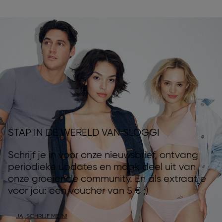
STAP IN DE WERELD VAN SLOGGI
Schrijf je in voor onze nieuwsbrief, ontvang
periodieke updates en maak deel uit van
onze groeiende community. En als extraatje
voor jou: een voucher van 5 € ;)
JA, SCHRIJF ME IN!