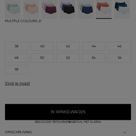
MULTPLE COLOURS 21
38
40
42
44
46
48
50
52
54
56
58
Vind je maat
IN WINKELWAGEN
EENVOUDIG RETOURNEREN
BETAAL MET KLARNA
OMSCHRIJVING