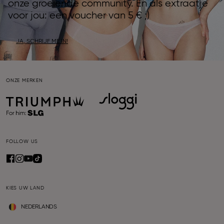
onze groeiende community. En als extraatje
voor jou: een voucher van 5 € ;)
JA, SCHRIJF ME IN!
ONZE MERKEN
FOLLOW US
KIES UW LAND
NEDERLANDS