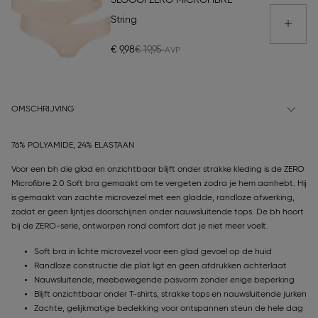
SLOGGI ZERO MICROFIBRE
String
€ 9,98
€ 19,95
OMSCHRIJVING
76% POLYAMIDE, 24% ELASTAAN
Voor een bh die glad en onzichtbaar blijft onder strakke kleding is de ZERO
Microfibre 2.0 Soft bra gemaakt om te vergeten zodra je hem aanhebt. Hij
is gemaakt van zachte microvezel met een gladde, randloze afwerking,
zodat er geen lijntjes doorschijnen onder nauwsluitende tops. De bh hoort
bij de ZERO-serie, ontworpen rond comfort dat je niet meer voelt.
Soft bra in lichte microvezel voor een glad gevoel op de huid
Randloze constructie die plat ligt en geen afdrukken achterlaat
Nauwsluitende, meebewegende pasvorm zonder enige beperking
Blijft onzichtbaar onder T-shirts, strakke tops en nauwsluitende jurken
Zachte, gelijkmatige bedekking voor ontspannen steun de hele dag