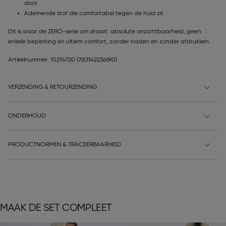
door
Ademende stof die comfortabel tegen de huid zit
Dit is waar de ZERO-serie om draait: absolute onzichtbaarheid, geen
enkele beperking en ultiem comfort, zonder naden en zonder afdrukken.
Artikelnummer: 10214720
(7613142236690)
VERZENDING & RETOURZENDING
ONDERHOUD
PRODUCTNORMEN & TRACEERBAARHEID
MAAK DE SET COMPLEET