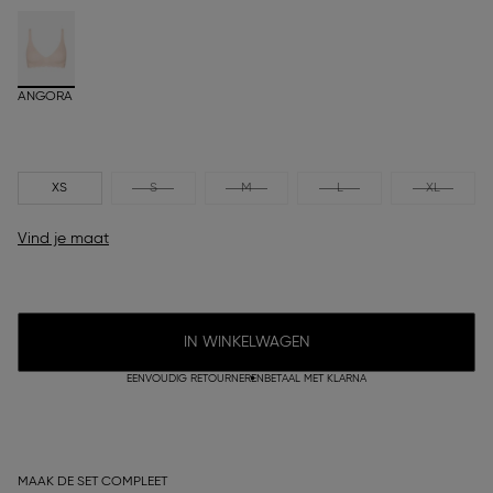
ANGORA
XS
S
M
L
XL
Vind je maat
IN WINKELWAGEN
EENVOUDIG RETOURNEREN
BETAAL MET KLARNA
MAAK DE SET COMPLEET