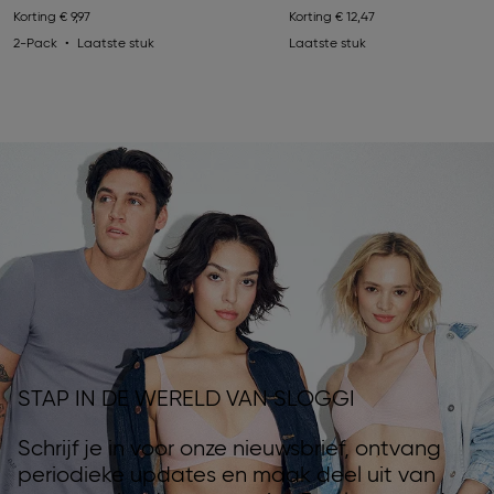
Korting
€ 9,97
Korting
€ 12,47
2-Pack
Laatste stuk
Laatste stuk
STAP IN DE WERELD VAN SLOGGI
Schrijf je in voor onze nieuwsbrief, ontvang
periodieke updates en maak deel uit van