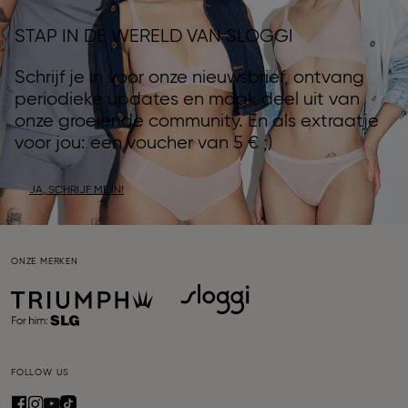
STAP IN DE WERELD VAN SLOGGI
Schrijf je in voor onze nieuwsbrief, ontvang
periodieke updates en maak deel uit van
onze groeiende community. En als extraatje
voor jou: een voucher van 5 € ;)
JA, SCHRIJF ME IN!
ONZE MERKEN
FOLLOW US