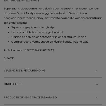
95% KATOEN, 5% ELASTAAN
Superzacht, duurzaam en ongelooflijk comfortabel - het is geen wonder
dat deze Basic+ Tai slips een sloggi bestseller zijn. Gemaakt van
hoogwaardig katoenen jersey, met zachte naden die volledig onzichtbaar
zijn onder kleding.
3-pack hoge pijpen tai-style slip
Hemelszacht katoen van hoge kwaliteit
Gladde naden die onzichtbaar zijn onder strakke kleding
Gegarandeerd vormbehoud en kleurbriljantie, was na was
Artikelnummer: 10222391
(7613114077733)
3-PACK
VERZENDING & RETOURZENDING
ONDERHOUD
PRODUCTNORMEN & TRACEERBAARHEID