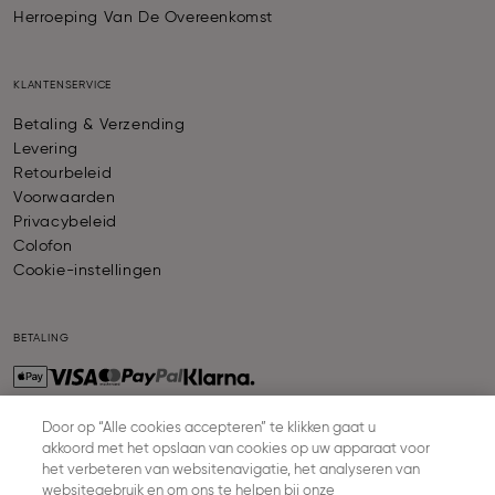
Herroeping Van De Overeenkomst
KLANTENSERVICE
Betaling & Verzending
Levering
Retourbeleid
Voorwaarden
Privacybeleid
Colofon
Cookie-instellingen
BETALING
Door op “Alle cookies accepteren” te klikken gaat u
akkoord met het opslaan van cookies op uw apparaat voor
VERZENDING
het verbeteren van websitenavigatie, het analyseren van
websitegebruik en om ons te helpen bij onze