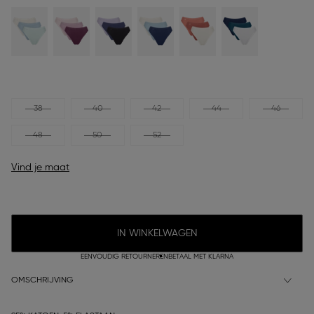
38
40
42
44
46
48
50
52
Vind je maat
IN WINKELWAGEN
EENVOUDIG RETOURNEREN
BETAAL MET KLARNA
OMSCHRIJVING