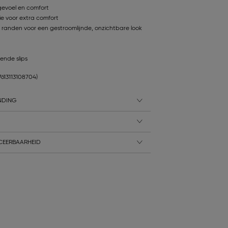
evoel en comfort
e voor extra comfort
randen voor een gestroomlijnde, onzichtbare look
ende slips
7613113108704)
NDING
CEERBAARHEID