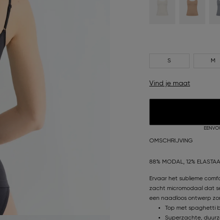
S
M
Vind je maat
EENVO
OMSCHRIJVING
88% MODAL, 12% ELASTA
Ervaar het sublieme comf
zacht micromodaal dat se
een naadloos ontwerp zor
Top met spaghetti 
Superzachte, duur