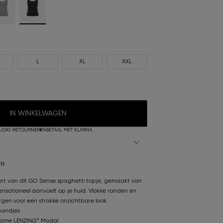
L
XL
XXL
IN WINKELWAGEN
UDIG RETOURNEREN
BETAAL MET KLARNA
AN
ort van dit GO Sense spaghetti topje, gemaakt van
nsationeel aanvoelt op je huid. Vlakke randen en
gen voor een strakke onzichtbare look.
bandjes
zame LENZING™ Modal