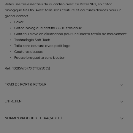
Rehausse tes essentiels du quotidien avec ce Boxer SLG, en coton
biologique très fin. Avec taille sans couture et coutures douces pour un
grand confort.
Boxer
Coton biologique certifié GOTS très doux
Contenu élevé en élasthanne pour une liberté totale de mouvement
Technologie Soft Tech
Taille sans couture avec petit logo
Coutures douces
Fausse braguette sans bouton
Ref.: 10215473
(7613111325035)
FRAIS DE PORT & RETOUR
ENTRETIEN
NORMES PRODUITS ET TRAÇABILITÉ