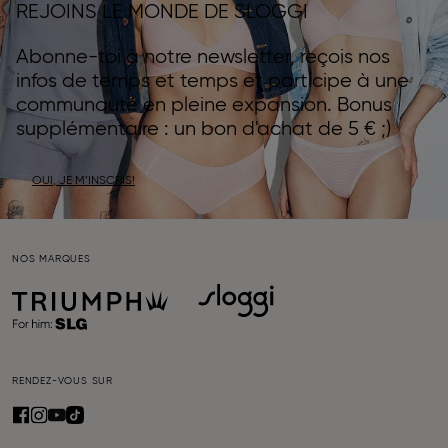
REJOINS LE MONDE DE SLOGGI
Abonne-toi à notre newsletter, reçois nos
infos de temps et temps et participe à une
communauté en pleine expansion. Bonus
supplémentaire : un bon d'achat de 5 € ;)
OUI, JE M’INSCRIS!
NOS MARQUES
RENDEZ-VOUS SUR