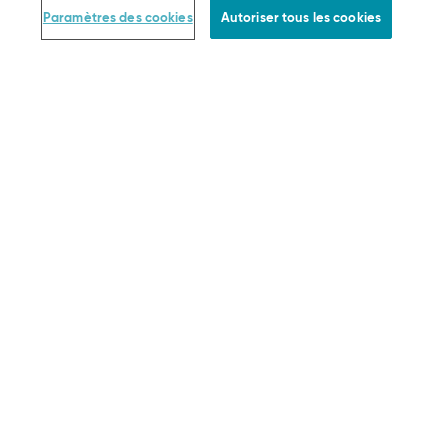
Calculateur de taille
Paramètres des cookies
Autoriser tous les cookies
FAQ
SLOGGI ABC
Together we grow
Statut de votre commande
Rétractation Du Contrat
COMMANDE & INFORMATIONS JURIDIQUES
Paiement
Livraison
Retour
Conditions générales de vente
Protection des données
Mentions légales
Paramètres des cookies
PAIEMENT