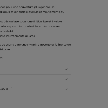
onds pour une couverture plus généreuse
 doux et extensible qui suit les mouvements du
pés au laser pour une finition lisse et invisible
outures pour zéro contrainte et zéro marque
confortable
 sous les vêtements ajustés
, ce shorty offre une invisibilité absolue et la liberté de
ritable.
2)
ÇABILITÉ