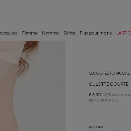
uveautés
Femme
Homme
Séries
Plus pour moins
LAST C
SLOGGI ZERO MODAL 
CULOTTE COURTE
€ 8,37
€ 11,95
RÉDUCTION
€ 3,58
ANGORA