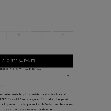
M
L
XL
AJOUTER AU PANIER
TOURS FACILES
PAYER AVEC KLARNA
ANE
les vêtements les plus ajustés, ce shorty disparaît
ZERO Modal 2.0 est conçu en MicroModal léger et
tre la peau, tandis que les bords festonnés découpés
es, sans aucune marque de sous-vêtement.