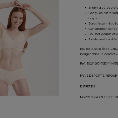
Shorty à côtés prof
Conçu en MicroModal
corps
Bords festonnés décou
Construction sans c
Gousset doublé et 
Totalement invisible
Issu de la série sloggi ZERO
bouger dans un confort vé
Ref.: 10214687
(761314144155
FRAIS DE PORT & RETOUR
ENTRETIEN
NORMES PRODUITS ET TRA