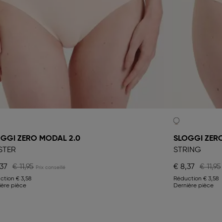
GGI ZERO MODAL 2.0
SLOGGI ZER
STER
STRING
,37
€ 11,95
€ 8,37
€ 11,95
ction
€ 3,58
Réduction
€ 3,58
ière pièce
Dernière pièce