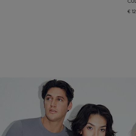
CUL
€ 12