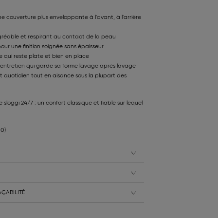
e couverture plus enveloppante à l'avant, à l'arrière
réable et respirant au contact de la peau
pour une finition soignée sans épaisseur
 qui reste plate et bien en place
'entretien qui garde sa forme lavage après lavage
 quotidien tout en aisance sous la plupart des
rie sloggi 24/7 : un confort classique et fiable sur lequel
80)
ÇABILITÉ