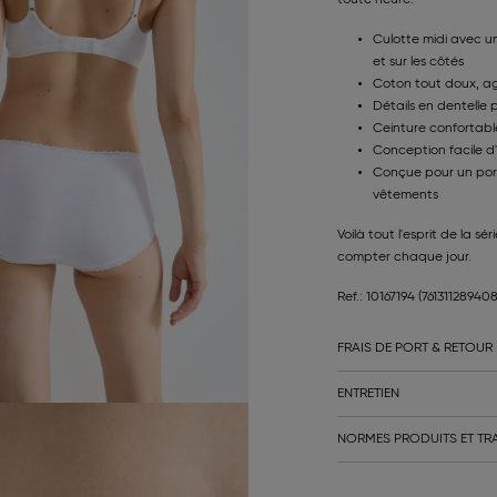
toute heure.
Culotte midi avec un
et sur les côtés
Coton tout doux, ag
Détails en dentelle 
Ceinture confortable
Conception facile d
Conçue pour un port
vêtements
Voilà tout l'esprit de la sé
compter chaque jour.
Ref.: 10167194
(76131128940
FRAIS DE PORT & RETOUR
ENTRETIEN
NORMES PRODUITS ET TRA