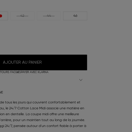
42
44
46
AJOUTER AU PANIER
TOURS FACILES
PAYER AVEC KLARNA
NE
e tous les jours qui couvrent confortablement et
au, le 24/7 Cotton Lace Midi associe une matière en
tion en dentelle. La coupe midi offre une meilleure
l'arrière, pour un maintien tout au long de la journée.
sloggi 24/7, pensée autour d'un confort fiable à porter à