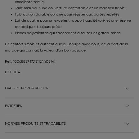
excellente tenue
Taille midi pour une couverture confortable et un maintien fiable
Fabrication durable conçue pour résister aux portés répétés
Lot de quatre pour un excellent rapport qualité-prix et une réserve
de basiques toujours prête
Pièces polyvalentes qui s'accordent à toutes les garde-robes
Un confort simple et authentique qui bouge avec nous, de la part de la
marque qui connaît la valeur d'un bon basique.
Ref.: 10068837
(7613112440874)
LOT DE 4
FRAIS DE PORT & RETOUR
ENTRETIEN
NORMES PRODUITS ET TRAÇABILITÉ