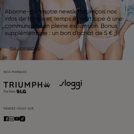
Abonne-toi à notre newsletter, reçois nos
infos de temps et temps et participe à une
communauté en pleine expansion. Bonus
supplémentaire : un bon d'achat de 5 € ;)
OUI, JE M’INSCRIS!
NOS MARQUES
RENDEZ-VOUS SUR