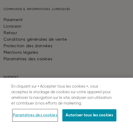
COMMANDE & INFORMATIONS JURIDIQUES
Paiement
Livraison
Retour
Conditions générales de vente
Protection des données
Mentions légales
Paramètres des cookies
PAIEMENT
En cliquant sur « Accepter tous les cookies », vous
acceptez le stockage de cookies sur votre appareil pour
améliorer la navigation sur le site, analyser son utilisation
et contribuer à nos efforts de marketing.
LIVRAISON
Paramètres des cookies
Autoriser tous les cookies