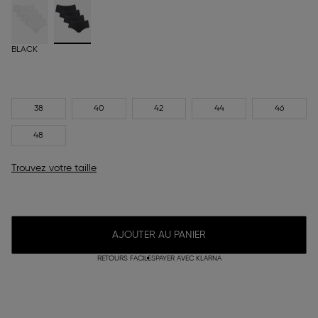
BLACK
38
40
42
44
46
48
Trouvez votre taille
AJOUTER AU PANIER
RETOURS FACILES
PAYER AVEC KLARNA