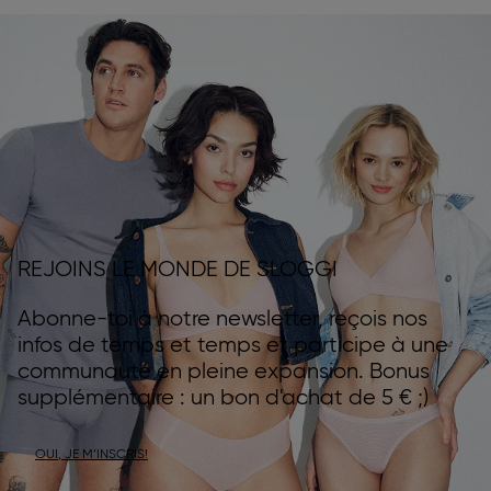
REJOINS LE MONDE DE SLOGGI
Abonne-toi à notre newsletter, reçois nos
infos de temps et temps et participe à une
communauté en pleine expansion. Bonus
supplémentaire : un bon d'achat de 5 € ;)
OUI, JE M’INSCRIS!