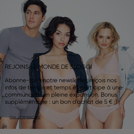
REJOINS LE MONDE DE SLOGGI
Abonne-toi à notre newsletter, reçois nos
infos de temps et temps et participe à une
communauté en pleine expansion. Bonus
supplémentaire : un bon d'achat de 5 € ;)
OUI, JE M’INSCRIS!