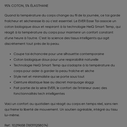
95% COTON, 5% ÉLASTHANE
Quand la température du corps change au fil de la journée, ce tai garde
fraîcheur et sécheresse là où c'est essentiel. Le EVER Ease Tai associe un
coton biologique doux et respirant à la technologie HeiQ Smart Temp, qui
réagit à la température du corps pour maintenir un confort constant
d'une heure à l'autre. C'est la science des tissus intelligents qui agit
discrètement tout près de la peau.
Coupe tai échancrée pour une silhouette contemporaine
Coton biologique doux pour une respirabilité naturelle
Technologie HeiQ Smart Temp qui s'adapte à la température du
corps pour aider à garder la peau fraîche et sèche
Style net et minimaliste qui se porte sous tout
Ceinture élastique lisse au discret marquage sloggi
Fait partie de la série EVER, le confort de l'intérieur avec des
fonctionnalités tech intelligentes
Voici un confort au quotidien qui réagit au corps en temps réel, sans rien
qui freine la liberté de mouvement. Un soutien agréable, intégré au tissu
lui-même.
Ref.: 10219658
(7613111258074)