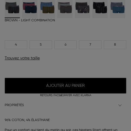
BROWN - LIGHT COMBINATION
4
5
6
7
8
Trouvez votre taille
AJOUTER AU PANIER
RETOURS FACILES
PAYER AVEC KLARNA
PROPRIÉTÉS
96% COTON, 4% ÉLASTHANE
Pour un confort qui tient du matin au soir, ces hipsters Start offrent un