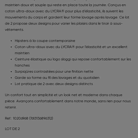
maintien doux et souple qui reste en place toute la journée. Conçus en
coton ultra-doux avec du LYCRA® pour plus d'élasticité, ils suivent les
mouvements du corps et gardent leur forme lavage après lavage. Ce lot
de 2 propose deux designs pour varier les plaisirs dans le tiroir à sous-
vêtements.
Hipsters à la coupe contemporaine
Coton ultra-doux avec du LYCRA® pour l'élasticité et un excellent
maintien
Ceinture élastique au logo sloggi qui repose confortablement sur les
hanches
Surpiqûres contrastées pour une finition nette
Garde sa forme au fil des lavages et du quotidien
Lot pratique de 2 avec deux designs distincts
Un confort tout en simplicité et un look net et moderne dans chaque
pièce. Avançons confortablement dans notre monde, sans rien pour nous
retenir.
Ref.: 10206968
(7613136896312)
LOT DE 2