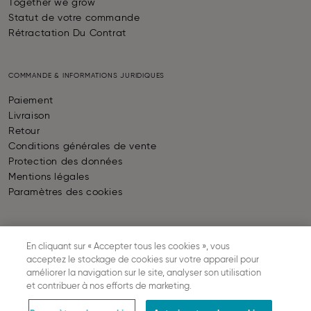
Together we grow
Statut de votre commande
Rétractation Du Contrat
COMMANDE & INFORMATIONS JURIDIQUES
Paiement
Livraison
Retour
Conditions générales de vente
Protection des données
Mentions légales
Paramètres des cookies
PAIEMENT
En cliquant sur « Accepter tous les cookies », vous
acceptez le stockage de cookies sur votre appareil pour
améliorer la navigation sur le site, analyser son utilisation
et contribuer à nos efforts de marketing.
LIVRAISON