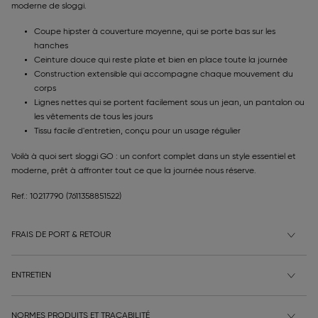
moderne de sloggi.
Coupe hipster à couverture moyenne, qui se porte bas sur les
hanches
Ceinture douce qui reste plate et bien en place toute la journée
Construction extensible qui accompagne chaque mouvement du
corps
Lignes nettes qui se portent facilement sous un jean, un pantalon ou
les vêtements de tous les jours
Tissu facile d'entretien, conçu pour un usage régulier
Voilà à quoi sert sloggi GO : un confort complet dans un style essentiel et
moderne, prêt à affronter tout ce que la journée nous réserve.
Ref.: 10217790
(7611358851522)
FRAIS DE PORT & RETOUR
ENTRETIEN
NORMES PRODUITS ET TRAÇABILITÉ