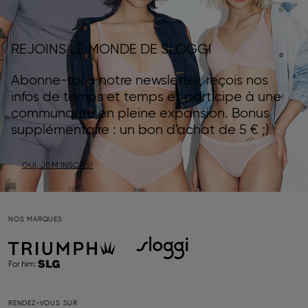
REJOINS LE MONDE DE SLOGGI
Abonne-toi à notre newsletter, reçois nos
infos de temps et temps et participe à une
communauté en pleine expansion. Bonus
supplémentaire : un bon d'achat de 5 € ;)
OUI, JE M’INSCRIS!
NOS MARQUES
RENDEZ-VOUS SUR