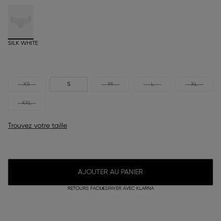
SILK WHITE
XS
S
M
L
XL
XXL
Trouvez votre taille
AJOUTER AU PANIER
RETOURS FACILES
PAYER AVEC KLARNA