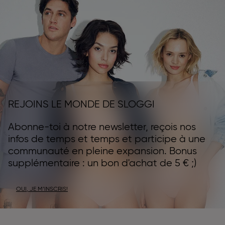
REJOINS LE MONDE DE SLOGGI
Abonne-toi à notre newsletter, reçois nos
infos de temps et temps et participe à une
communauté en pleine expansion. Bonus
supplémentaire : un bon d'achat de 5 € ;)
OUI, JE M’INSCRIS!