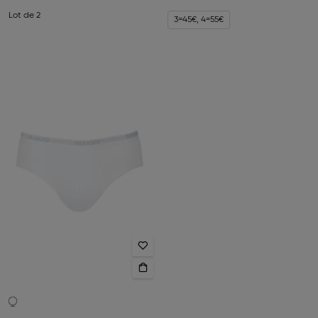
Lot de 2
3=45€, 4=55€