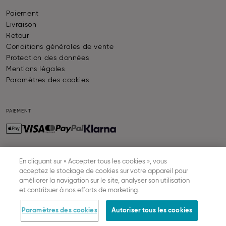
Paiement
Livraison
Retour
Conditions générales de vente
Protection des données
Mentions légales
Paramètres des cookies
PAIEMENT
En cliquant sur « Accepter tous les cookies », vous
LIVRAISON
acceptez le stockage de cookies sur votre appareil pour
améliorer la navigation sur le site, analyser son utilisation
et contribuer à nos efforts de marketing.
© SLOGGI
2026
ALL RIGHTS RESERVED
Paramètres des cookies
Autoriser tous les cookies