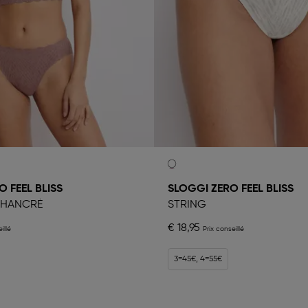
 FEEL BLISS
SLOGGI ZERO FEEL BLISS
CHANCRÉ
STRING
€ 18,95
3=45€, 4=55€