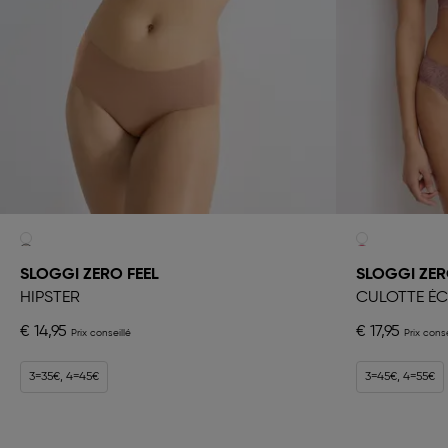
SLOGGI ZERO FEEL
SLOGGI ZERO
HIPSTER
CULOTTE É
€ 14,95
€ 17,95
3=35€, 4=45€
3=45€, 4=55€