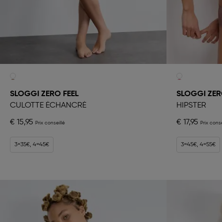
SLOGGI ZERO FEEL
SLOGGI ZERO
CULOTTE ÉCHANCRÉ
HIPSTER
€ 15,95
€ 17,95
3=35€, 4=45€
3=45€, 4=55€