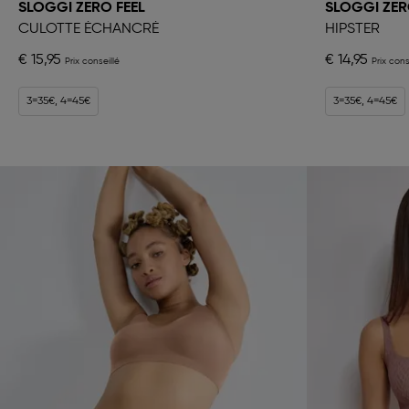
SLOGGI ZERO FEEL
SLOGGI ZER
CULOTTE ÉCHANCRÉ
HIPSTER
€ 15,95
€ 14,95
3=35€, 4=45€
3=35€, 4=45€