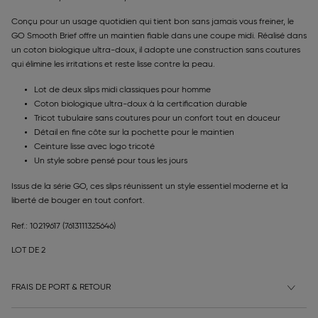
Conçu pour un usage quotidien qui tient bon sans jamais vous freiner, le
GO Smooth Brief offre un maintien fiable dans une coupe midi. Réalisé dans
un coton biologique ultra-doux, il adopte une construction sans coutures
qui élimine les irritations et reste lisse contre la peau.
Lot de deux slips midi classiques pour homme
Coton biologique ultra-doux à la certification durable
Tricot tubulaire sans coutures pour un confort tout en douceur
Détail en fine côte sur la pochette pour le maintien
Ceinture lisse avec logo tricoté
Un style sobre pensé pour tous les jours
Issus de la série GO, ces slips réunissent un style essentiel moderne et la
liberté de bouger en tout confort.
Ref.: 10219617
(7613111325646)
LOT DE 2
FRAIS DE PORT & RETOUR