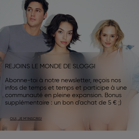
REJOINS LE MONDE DE SLOGGI
Abonne-toi à notre newsletter, reçois nos
infos de temps et temps et participe à une
communauté en pleine expansion. Bonus
supplémentaire : un bon d'achat de 5 € ;)
OUI, JE M’INSCRIS!