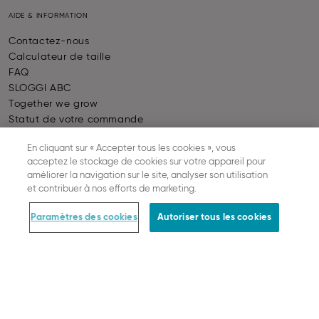
AIDE & INFORMATION
Contactez-nous
Calculateur de taille
FAQ
SLOGGI ABC
Together we grow
Statut de votre commande
Rétractation Du Contrat
En cliquant sur « Accepter tous les cookies », vous
acceptez le stockage de cookies sur votre appareil pour
améliorer la navigation sur le site, analyser son utilisation
COMMANDE & INFORMATIONS JURIDIQUES
et contribuer à nos efforts de marketing.
Paiement
Paramètres des cookies
Autoriser tous les cookies
Livraison
Retour
Conditions générales de vente
Protection des données
Mentions légales
Paramètres des cookies