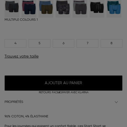
MULTIPLE COLOURS 1
4
5
6
7
8
Trouvez votre taille
AJOUTER AU PANIER
RETOURS FACILES
PAYER AVEC KLARNA
PROPRIÉTÉS
96% COTON, 4% ÉLASTHANE
Pour les journées qui exigent un confort fiable, ces Start Short se