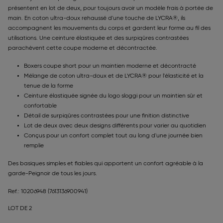
présentent en lot de deux, pour toujours avoir un modèle frais à portée de
main. En coton ultra-doux rehaussé d'une touche de LYCRA®, ils
accompagnent les mouvements du corps et gardent leur forme au fil des
utilisations. Une ceinture élastiquée et des surpiqûres contrastées
parachèvent cette coupe moderne et décontractée.
Boxers coupe short pour un maintien moderne et décontracté
Mélange de coton ultra-doux et de LYCRA® pour l'élasticité et la
tenue de la forme
Ceinture élastiquée signée du logo sloggi pour un maintien sûr et
confortable
Détail de surpiqûres contrastées pour une finition distinctive
Lot de deux avec deux designs différents pour varier au quotidien
Conçus pour un confort complet tout au long d'une journée bien
remplie
Des basiques simples et fiables qui apportent un confort agréable à la
garde-Peignoir de tous les jours.
Ref.: 10206948
(7613136900941)
LOT DE 2