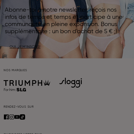
Abonne-toi à notre newsletter, reçois nos
infos de temps et temps et participe à une
communauté en pleine expansion. Bonus
supplémentaire : un bon d'achat de 5 € ;)
OUI, JE M’INSCRIS!
NOS MARQUES
RENDEZ-VOUS SUR