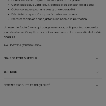
Coussinets fixes intégrés et moulés pour un joli galbe
Coton biologique ultra-doux, agréable au contact de la peau
Coton corespun pour une plus grande durabilité
Décolleté bas pour s'adapter à toutes vos tenues
Bretelles réglables pour ajuster le maintien à la perfection
Un essentiel facile à vivre qui bouge avec vous, prêt pour tout ce que la
journée réserve. Complétez votre look avec une culotte assortie de la série
sloggi GO.
Ref.: 10217748
(7611358848546)
FRAIS DE PORT & RETOUR
ENTRETIEN
NORMES PRODUITS ET TRAÇABILITÉ