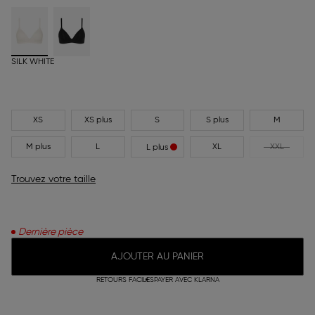
SILK WHITE
XS
XS plus
S
S plus
M
M plus
L
XL
XXL
L plus
Trouvez votre taille
Dernière pièce
AJOUTER AU PANIER
RETOURS FACILES
PAYER AVEC KLARNA