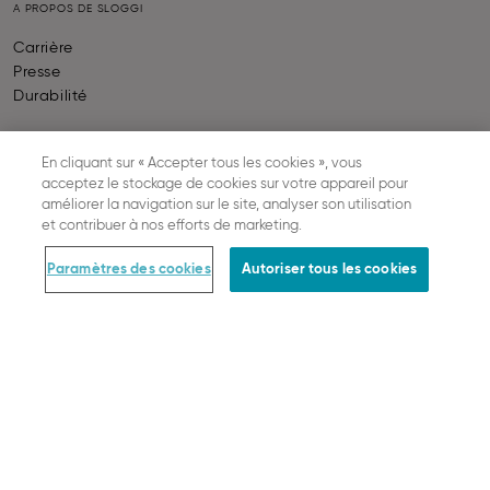
A PROPOS DE SLOGGI
Carrière
Presse
Durabilité
En cliquant sur « Accepter tous les cookies », vous
AIDE & INFORMATION
acceptez le stockage de cookies sur votre appareil pour
Contactez-nous
améliorer la navigation sur le site, analyser son utilisation
et contribuer à nos efforts de marketing.
Calculateur de taille
FAQ
Paramètres des cookies
Autoriser tous les cookies
SLOGGI ABC
Together we grow
Statut de votre commande
Rétractation Du Contrat
COMMANDE & INFORMATIONS JURIDIQUES
Paiement
Livraison