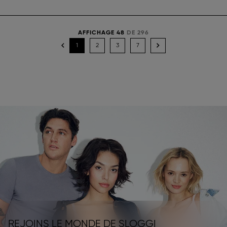
AFFICHAGE 48
DE 296
1
2
3
7
REJOINS LE MONDE DE SLOGGI