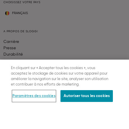
CHOISISSEZ VOTRE PAYS
FRANÇAIS
A PROPOS DE SLOGGI
Carrière
Presse
Durabilité
En cliquant sur « Accepter tous les cookies », vous
AIDE & INFORMATION
acceptez le stockage de cookies sur votre appareil pour
améliorer la navigation sur le site, analyser son utilisation
Contactez-nous
et contribuer à nos efforts de marketing.
Calculateur de taille
FAQ
Paramètres des cookies
Autoriser tous les cookies
SLOGGI ABC
Together we grow
Statut de votre commande
Rétractation Du Contrat