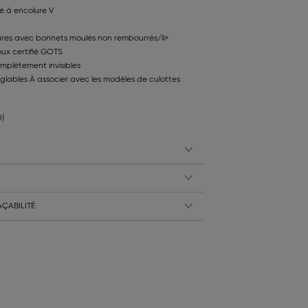
é à encolure V
res avec bonnets moulés non rembourrés/li>
ux certifié GOTS
plètement invisibles
réglables À associer avec les modèles de culottes
0)
ÇABILITÉ