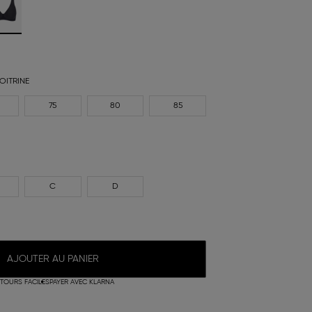
OITRINE
75
80
85
C
D
AJOUTER AU PANIER
TOURS FACILES
PAYER AVEC KLARNA