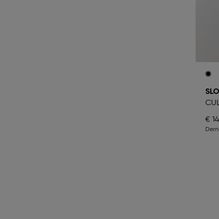
SLO
CUL
€ 14
Dern