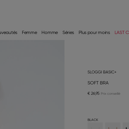
uveautés
Femme
Homme
Séries
Plus pour moins
LAST C
SLOGGI BASIC+
SOFT BRA
€ 26,95
BLACK