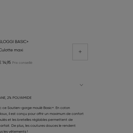
SLOGGI BASIC+
Culotte maxi
€ 14,95
ANE, 2% POLYAMIDE
c ce Soutien-gorge moulé Basic+. En coton
ux, il est conçu pour offrir un maximum de confort
ulés et les bretelles réglables permettent de
arfait. De plus, les coutures douces le rendent
s les vêtements !