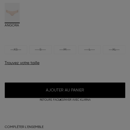
ANGORA
XS
S
M
L
XL
Trouvez votre taille
AJOUTER AU PANIER
RETOURS FACILES
PAYER AVEC KLARNA
COMPLÉTER L'ENSEMBLE