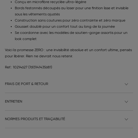
Conçu en microfibre recyclée ultra-légère
Bords festonnés découpés au laser pour une finition lisse et invisible
sous les vêtements ajustés
Construction sans coutures pour zéro contrainte et zéro marque
Gousset doublé pour un confort tout au long de la journée
Se coordonne avec les modèles de soutien-gorge assortis pour un
look complet
Voici la promesse ZERO : une invisibilité absolue et un confort ultime, pensés
pour libérer. Rien ne devrait nous retenir.
Ref.: 10214627
(7613141435681)
FRAIS DE PORT & RETOUR
ENTRETIEN
NORMES PRODUITS ET TRAÇABILITÉ