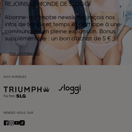
REJOINS LE MONDE DE SLOGGI
Abonne-toi à notre newsletter, reçois nos
infos de temps et temps et participe à une
communauté en pleine expansion. Bonus
supplémentaire : un bon d'achat de 5 € ;)
OUI, JE M’INSCRIS!
NOS MARQUES
RENDEZ-VOUS SUR