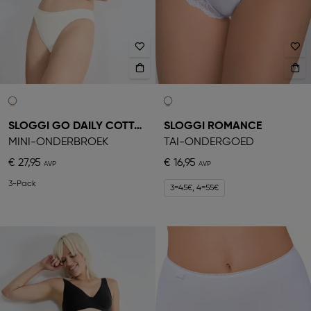
SLOGGI GO DAILY COTTON
SLOGGI ROMANCE
MINI-ONDERBROEK
TAI-ONDERGOED
€ 27,95
€ 16,95
3-Pack
3=45€, 4=55€