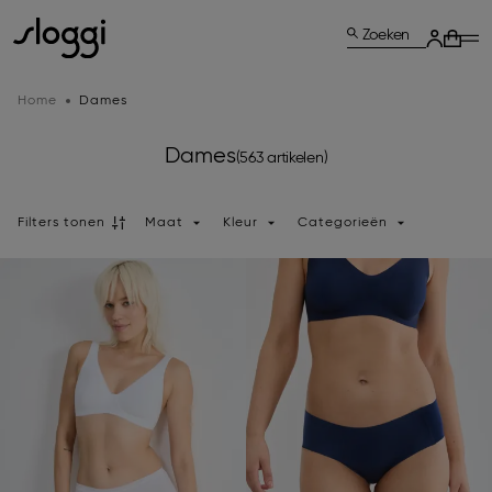
Zoeken
Home
Dames
Dames
(563 artikelen)
Filters tonen
Maat
Kleur
Categorieën