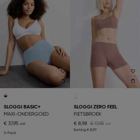
SLOGGI BASIC+
SLOGGI ZERO FEEL
MAXI-ONDERGOED
FIETSBROEK
€ 37,95
€ 8,98
€ 17,95
Korting
€ 8,97
3-Pack