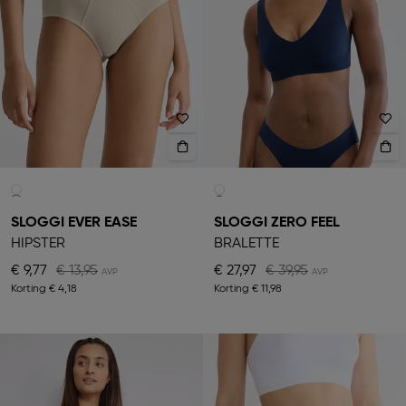
SLOGGI EVER EASE
SLOGGI ZERO FEEL
HIPSTER
BRALETTE
€ 9,77
€ 13,95
€ 27,97
€ 39,95
Korting
€ 4,18
Korting
€ 11,98