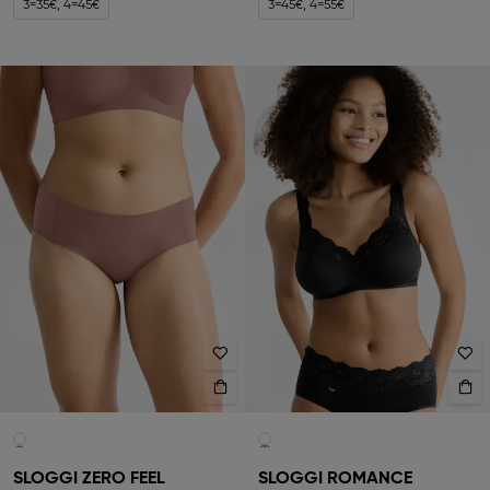
3=35€, 4=45€
3=45€, 4=55€
SLOGGI ZERO FEEL
SLOGGI ROMANCE