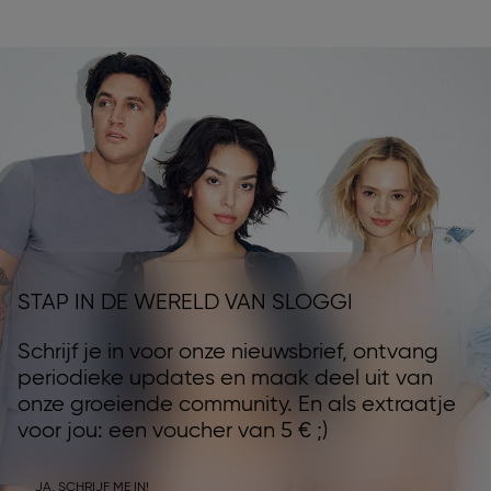
STAP IN DE WERELD VAN SLOGGI
Schrijf je in voor onze nieuwsbrief, ontvang
periodieke updates en maak deel uit van
onze groeiende community. En als extraatje
voor jou: een voucher van 5 € ;)
JA, SCHRIJF ME IN!