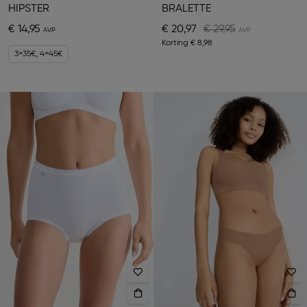
HIPSTER
BRALETTE
€ 14,95
€ 20,97
€ 29,95
Korting
€ 8,98
3=35€, 4=45€