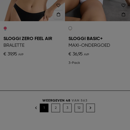
SLOGGI ZERO FEEL AIR
SLOGGI BASIC+
BRALETTE
MAXI-ONDERGOED
€ 39,95
€ 36,95
3-Pack
WEERGEVEN 48
VAN 563
1
2
3
12