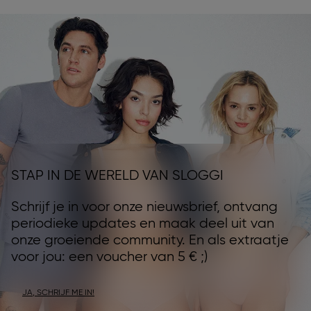
rekening moet staan om de transactie te laten
slagen. Je ontvangt een bevestigingse-mail van
PayPal / PayPal Express wanneer het geld op onze
rekening is bijgeschreven en een tweede e-mail
van ons met een orderbevestiging.
Betaling op factuur door Klarna
:
Nadat je bestelling is verzonden, ontvang je de
factuur met alle betalingsgegevens rechtstreeks
per e-mail van Klarna. Je hebt dan 30 dagen
vanaf de factuurdatum om de bestelling te
STAP IN DE WERELD VAN SLOGGI
betalen.
Meer informatie over Klarna vind je hier
.
Schrijf je in voor onze nieuwsbrief, ontvang
- Apple Pay
:
periodieke updates en maak deel uit van
Apple Pay is een veilige en gemakkelijke manier om
onze groeiende community. En als extraatje
betalingen te doen met je iPhone, iPad, Apple
voor jou: een voucher van 5 € ;)
Watch of Mac. In plaats van fysieke kaarten mee
te nemen, kun je je debet-, krediet- of
prepaidkaarten toevoegen aan de Apple Wallet-
JA, SCHRIJF ME IN!
app en betalingen direct vanaf je apparaat doen.