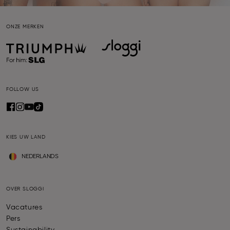
Kies bij het afrekenen Apple Pay en volg de
stappen. Als je verdere vragen hebt over Apple
ONZE MERKEN
Pay, kun je
hier klikken
.
FOLLOW US
KIES UW LAND
NEDERLANDS
OVER SLOGGI
Vacatures
Pers