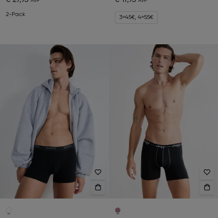
€ 27,95
€ 17,95
2-Pack
3=45€, 4=55€