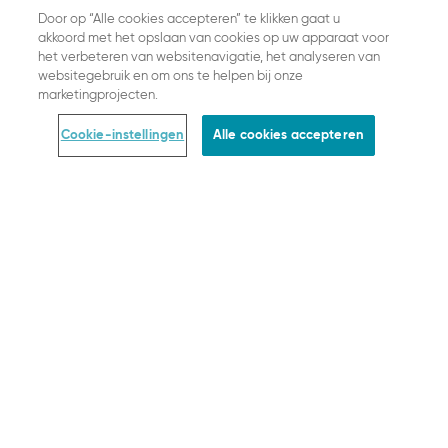
Door op “Alle cookies accepteren” te klikken gaat u
akkoord met het opslaan van cookies op uw apparaat voor
het verbeteren van websitenavigatie, het analyseren van
websitegebruik en om ons te helpen bij onze
KIES UW LAND
marketingprojecten.
NEDERLANDS
Cookie-instellingen
Alle cookies accepteren
OVER SLOGGI
Vacatures
Pers
Sustainability
HELP EN INFORMATIE
Contact
Bh-maat Calculator
Veelgestelde vragen
SLOGGI ABC
Together we grow