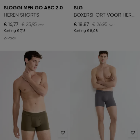
SLOGGI MEN GO ABC 2.0
SLG
HEREN SHORTS
BOXERSHORT VOOR HEREN
€ 16,77
€ 23,95
€ 18,87
€ 26,95
Korting
€ 7,18
Korting
€ 8,08
2-Pack