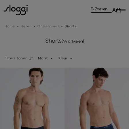
Zoeken
Home
Heren
Ondergoed
Shorts
Shorts
(44 artikelen)
Filters tonen
Maat
Kleur