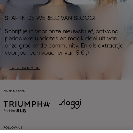
STAP IN DE WERELD VAN SLOGGI
Schrijf je in voor onze nieuwsbrief, ontvang
periodieke updates en maak deel uit van
onze groeiende community. En als extraatje
voor jou: een voucher van 5 € ;)
JA, SCHRIJF ME IN!
ONZE MERKEN
FOLLOW US