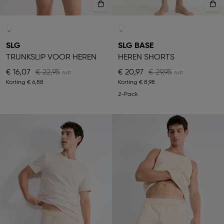
SLG
SLG BASE
TRUNKSLIP VOOR HEREN
HEREN SHORTS
€ 16,07
€ 22,95
€ 20,97
€ 29,95
Korting
€ 6,88
Korting
€ 8,98
2-Pack