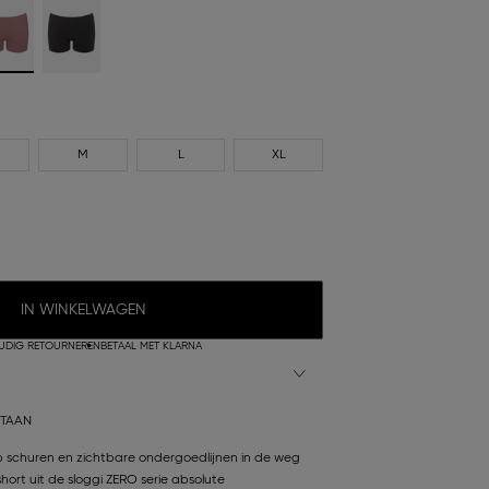
M
L
XL
IN WINKELWAGEN
UDIG RETOURNEREN
BETAAL MET KLARNA
STAAN
schuren en zichtbare ondergoedlijnen in de weg
short uit de sloggi ZERO serie absolute