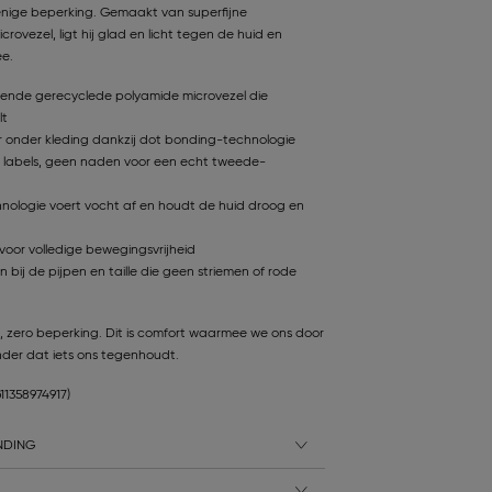
nige beperking. Gemaakt van superfijne
ovezel, ligt hij glad en licht tegen de huid en
e.
nde gerecyclede polyamide microvezel die
lt
r onder kleding dankzij dot bonding-technologie
 labels, geen naden voor een echt tweede-
hnologie voert vocht af en houdt de huid droog en
voor volledige bewegingsvrijheid
 bij de pijpen en taille die geen striemen of rode
, zero beperking. Dit is comfort waarmee we ons door
der dat iets ons tegenhoudt.
611358974917)
NDING