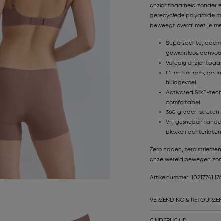
onzichtbaarheid zonder e
gerecyclede polyamide micr
beweegt overal met je me
Superzachte, ademe
gewichtloos aanvoe
Volledig onzichtbaa
Geen beugels, geen
huidgevoel
Activated Silk™-tec
comfortabel
360 graden stretch 
Vrij gesneden randen
plekken achterlaten
Zero naden, zero striemen
onze wereld bewegen zon
Artikelnummer: 10217741
(7
VERZENDING & RETOURZE
ONDERHOUD