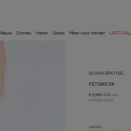
Nieuw
Dames
Heren
Series
Meer voor minder
LAST CAL
SLOGGI ZERO FEEL
FIETSBROEK
€ 8,98
€ 17,95
KORTING
€ 8,97
CACAO