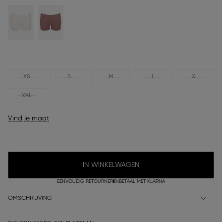
XS
S
M
L
XL
XXL
Vind je maat
IN WINKELWAGEN
EENVOUDIG RETOURNEREN
BETAAL MET KLARNA
OMSCHRIJVING