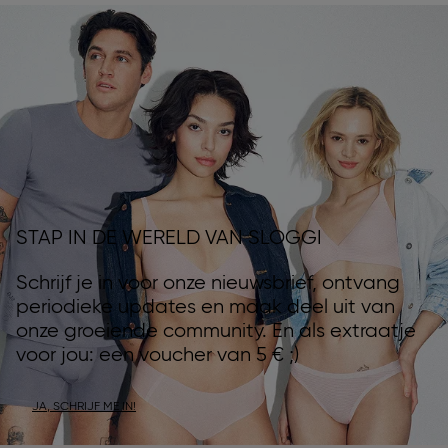
STAP IN DE WERELD VAN SLOGGI
Schrijf je in voor onze nieuwsbrief, ontvang
periodieke updates en maak deel uit van
onze groeiende community. En als extraatje
voor jou: een voucher van 5 € ;)
JA, SCHRIJF ME IN!