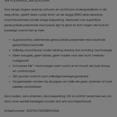
76% POLYAMIDE, 24% ELASTAAN
Voor lange dagen waarop schuren en zichtbare ondergoedlijnen in de
weg zitten, geeft deze cyclist short uit de sloggi ZERO serie absolute
onzichtbaarheid zonder enige beperking. Gemaakt van superfijne
gerecyclede polyamide microvezel, ligt hij glad en licht tegen de huid en
beweegt overal met je mee.
Superzachte, ademende gerecyclede polyamide microvezel die
gewichtloos aanvoelt
Volledig onzichtbaar onder kleding dankzij dot bonding-technologie
Geen beugels, geen labels, geen naden voor een echt tweede-
huidgevoel
Activated Silk™-technologie voert vocht af en houdt de huid droog
en comfortabel
360 graden stretch voor volledige bewegingsvrijheid
Vrij gesneden randen bij de pijpen en taille die geen striemen of rode
plekken achterlaten
Zero naden, zero striemen, zero beperking. Dit is comfort waarmee we ons
door onze wereld bewegen zonder dat iets ons tegenhoudt.
Artikelnummer: 10217741
(7611358974764)