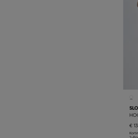
SL
HOO
€ 13
Kort
2-Pa