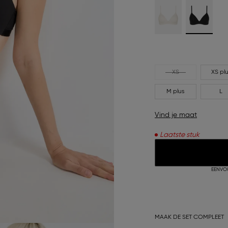
XS
XS pl
M plus
L
Vind je maat
Laatste stuk
EENVO
MAAK DE SET COMPLEET