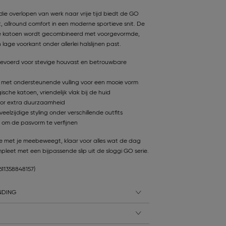
e overlopen van werk naar vrije tijd biedt de GO
allround comfort in een moderne sportieve snit. De
che katoen wordt gecombineerd met voorgevormde,
lage voorkant onder allerlei halslijnen past.
gevoerd voor stevige houvast en betrouwbare
met ondersteunende vulling voor een mooie vorm
sche katoen, vriendelijk vlak bij de huid
or extra duurzaamheid
eelzijdige styling onder verschillende outfits
 om de pasvorm te verfijnen
die met je meebeweegt, klaar voor alles wat de dag
leet met een bijpassende slip uit de sloggi GO serie.
7611358848157)
NDING