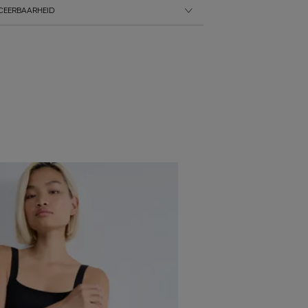
CEERBAARHEID