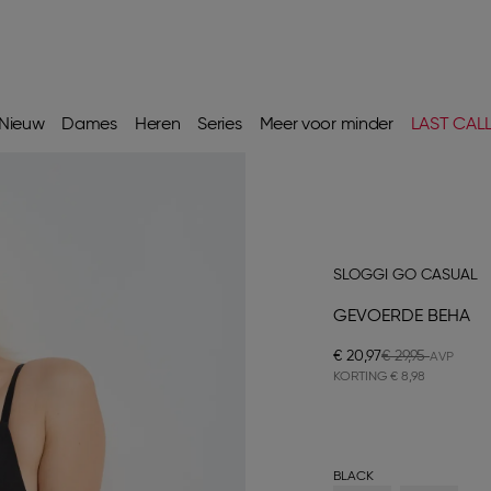
Nieuw
Dames
Heren
Series
Meer voor minder
LAST CAL
SLOGGI GO CASUAL
GEVOERDE BEHA
€ 20,97
€ 29,95
KORTING
€ 8,98
BLACK