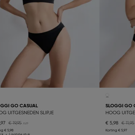
OGGI GO CASUAL
SLOGGI GO 
G UITGESNEDEN SLIPJE
HOOG UITGE
,97
€ 19,95
€ 5,98
€ 11,95
ing
€ 5,98
Korting
€ 5,97
ck
Laatste stuk