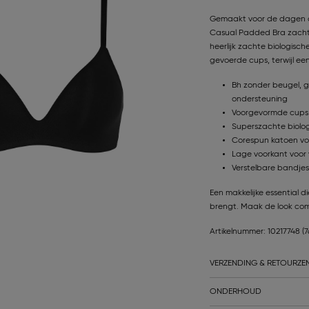
Gemaakt voor de dagen di
Casual Padded Bra zacht, 
heerlijk zachte biologis
gevoerde cups, terwijl een 
Bh zonder beugel, 
ondersteuning
Voorgevormde cups 
Superszachte biologi
Corespun katoen vo
Lage voorkant voor v
Verstelbare bandjes
Een makkelijke essential 
brengt. Maak de look comp
Artikelnummer: 10217748
(
VERZENDING & RETOURZE
ONDERHOUD