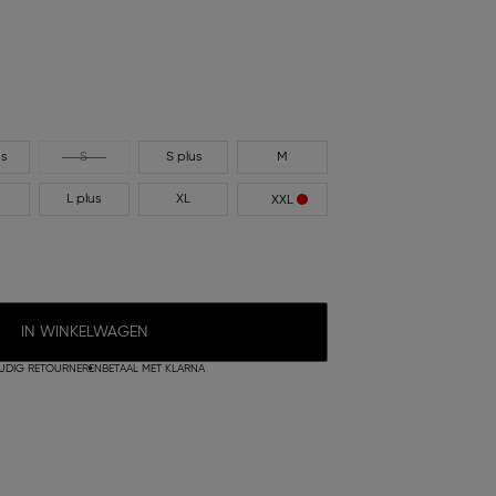
us
S
S plus
M
L plus
XL
XXL
IN WINKELWAGEN
UDIG RETOURNEREN
BETAAL MET KLARNA