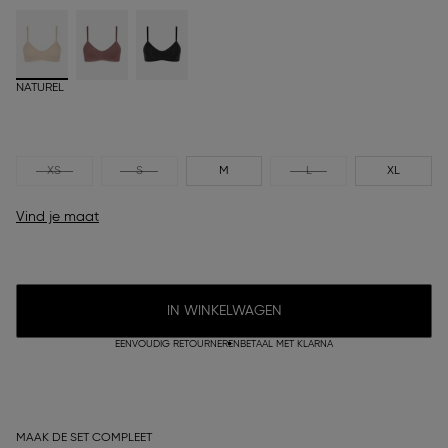
NATUREL
XS
S
M
L
XL
Vind je maat
IN WINKELWAGEN
EENVOUDIG RETOURNEREN
BETAAL MET KLARNA
MAAK DE SET COMPLEET