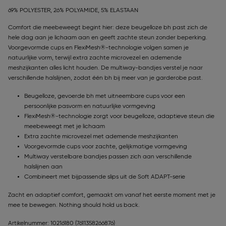
69% POLYESTER, 26% POLYAMIDE, 5% ELASTAAN
Comfort die meebeweegt begint hier: deze beugelloze bh past zich de
hele dag aan je lichaam aan en geeft zachte steun zonder beperking.
Voorgevormde cups en FlexiMesh®-technologie volgen samen je
natuurlijke vorm, terwijl extra zachte microvezel en ademende
meshzijkanten alles licht houden. De multiway-bandjes verstel je naar
verschillende halslijnen, zodat één bh bij meer van je garderobe past.
Beugelloze, gevoerde bh met uitneembare cups voor een
persoonlijke pasvorm en natuurlijke vormgeving
FlexiMesh®-technologie zorgt voor beugelloze, adaptieve steun die
meebeweegt met je lichaam
Extra zachte microvezel met ademende meshzijkanten
Voorgevormde cups voor zachte, gelijkmatige vormgeving
Multiway verstelbare bandjes passen zich aan verschillende
halslijnen aan
Combineert met bijpassende slips uit de Soft ADAPT-serie
Zacht en adaptief comfort, gemaakt om vanaf het eerste moment met je
mee te bewegen. Nothing should hold us back.
Artikelnummer: 10216180
(7611358266876)