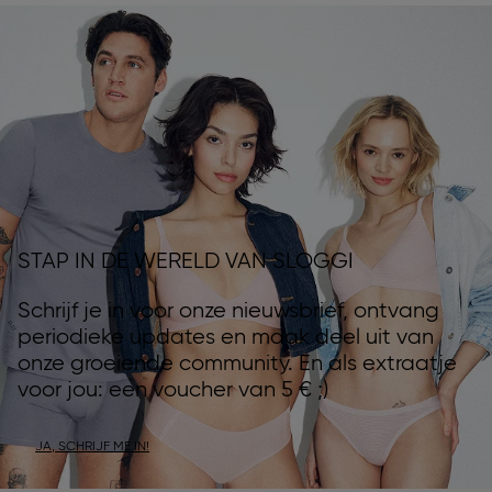
STAP IN DE WERELD VAN SLOGGI
Schrijf je in voor onze nieuwsbrief, ontvang
periodieke updates en maak deel uit van
onze groeiende community. En als extraatje
voor jou: een voucher van 5 € ;)
JA, SCHRIJF ME IN!