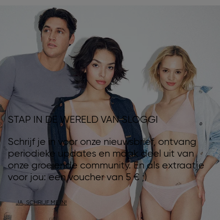
STAP IN DE WERELD VAN SLOGGI
Schrijf je in voor onze nieuwsbrief, ontvang
periodieke updates en maak deel uit van
onze groeiende community. En als extraatje
voor jou: een voucher van 5 € ;)
JA, SCHRIJF ME IN!