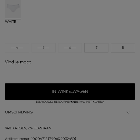
WHITE
4
5
6
7
8
Vind je maat
IN WINKELWAGEN
EENVOUDIG RETOURNEREN
BETAAL MET KLARNA
OMSCHRIJVING
94% KATOEN, 6% ELASTAAN
Artikelnummer: 10004712
(7610604032630)