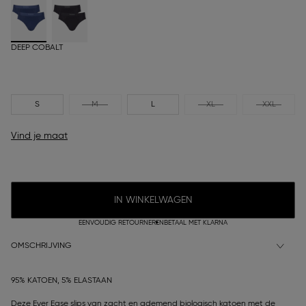
DEEP COBALT
S
M
L
XL
XXL
Vind je maat
IN WINKELWAGEN
EENVOUDIG RETOURNEREN
BETAAL MET KLARNA
OMSCHRIJVING
95% KATOEN, 5% ELASTAAN
Deze Ever Ease slips van zacht en ademend biologisch katoen met de