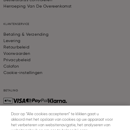
Bestelstatus controleren
Herroeping Van De Overeenkomst
KLANTENSERVICE
Betaling & Verzending
Levering
Retourbeleid
Voorwaarden
Privacybeleid
Colofon
Cookie-instellingen
BETALING
Door op “Alle cookies accepteren” te klikken gaat u
akkoord met het opslaan van cookies op uw apparaat voor
VERZENDING
het verbeteren van websitenavigatie, het analyseren van