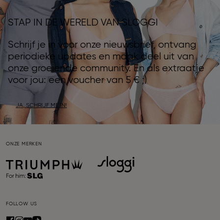
STAP IN DE WERELD VAN SLOGGI
Schrijf je in voor onze nieuwsbrief, ontvang
periodieke updates en maak deel uit van
onze groeiende community. En als extraatje
voor jou: een voucher van 5 € ;)
JA, SCHRIJF ME IN!
ONZE MERKEN
FOLLOW US