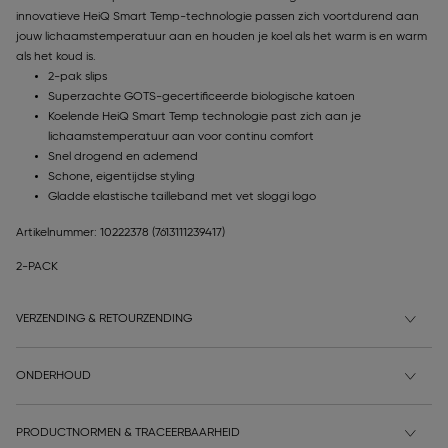
innovatieve HeiQ Smart Temp-technologie passen zich voortdurend aan
jouw lichaamstemperatuur aan en houden je koel als het warm is en warm
als het koud is.
2-pak slips
Superzachte GOTS-gecertificeerde biologische katoen
Koelende HeiQ Smart Temp technologie past zich aan je
lichaamstemperatuur aan voor continu comfort
Snel drogend en ademend
Schone, eigentijdse styling
Gladde elastische tailleband met vet sloggi logo
Artikelnummer: 10222378
(7613111239417)
2-PACK
VERZENDING & RETOURZENDING
ONDERHOUD
PRODUCTNORMEN & TRACEERBAARHEID