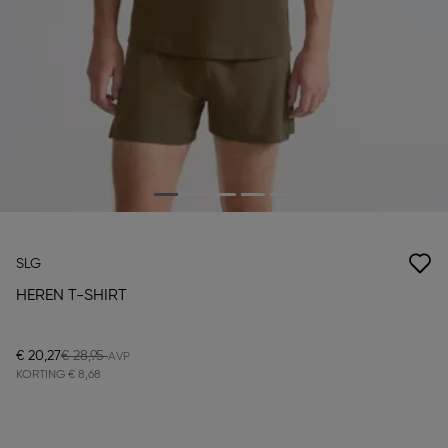
SLG
HEREN T-SHIRT
€ 20,27
€ 28,95
KORTING
€ 8,68