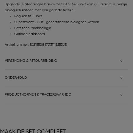
Upgrade je alledaagse basics met dit SLG-T-shirt van duurzaam, superfijn
biologisch katoen met een geribde halslijn.
Regular fit T-shirt
Superzacht GOTS-gecertificeerd biologisch katoen
Soft tech-technologie
Geribde halsboord
Artikelnummer: 10215508
(7613111325363)
VERZENDING & RETOURZENDING
ONDERHOUD
PRODUCTNORMEN & TRACEERBAARHEID
MAAK DE SET COMPLEET