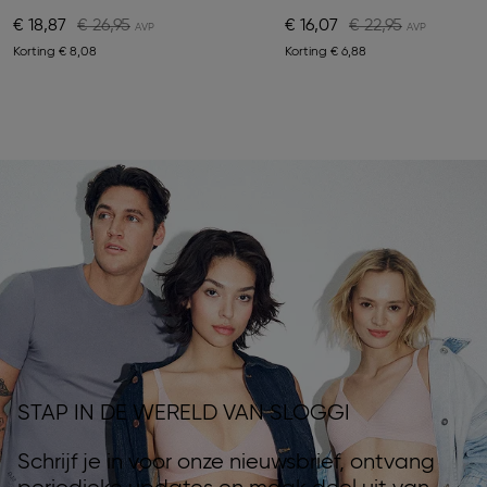
€ 18,87
€ 26,95
€ 16,07
€ 22,95
Korting
€ 8,08
Korting
€ 6,88
STAP IN DE WERELD VAN SLOGGI
Schrijf je in voor onze nieuwsbrief, ontvang