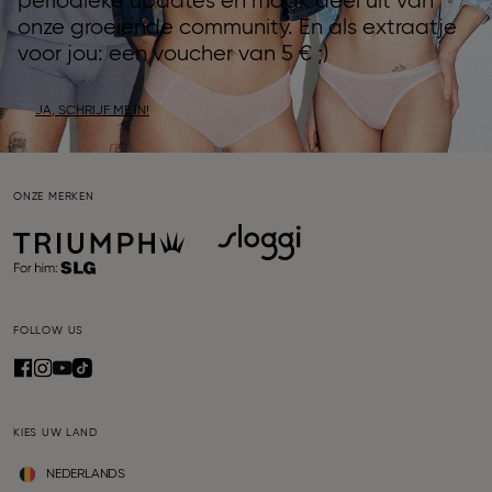
periodieke updates en maak deel uit van
onze groeiende community. En als extraatje
voor jou: een voucher van 5 € ;)
JA, SCHRIJF ME IN!
ONZE MERKEN
FOLLOW US
KIES UW LAND
NEDERLANDS