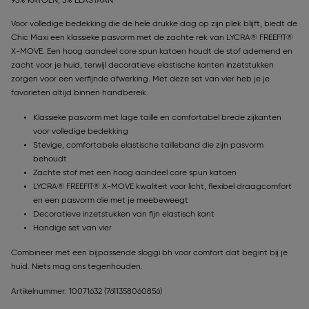
95% KATOEN, 5% ELASTAAN
Voor volledige bedekking die de hele drukke dag op zijn plek blijft, biedt de
Chic Maxi een klassieke pasvorm met de zachte rek van LYCRA® FREEF!T®
X-MOVE. Een hoog aandeel core spun katoen houdt de stof ademend en
zacht voor je huid, terwijl decoratieve elastische kanten inzetstukken
zorgen voor een verfijnde afwerking. Met deze set van vier heb je je
favorieten altijd binnen handbereik.
Klassieke pasvorm met lage taille en comfortabel brede zijkanten
voor volledige bedekking
Stevige, comfortabele elastische tailleband die zijn pasvorm
behoudt
Zachte stof met een hoog aandeel core spun katoen
LYCRA® FREEF!T® X-MOVE kwaliteit voor licht, flexibel draagcomfort
en een pasvorm die met je meebeweegt
Decoratieve inzetstukken van fijn elastisch kant
Handige set van vier
Combineer met een bijpassende sloggi bh voor comfort dat begint bij je
huid. Niets mag ons tegenhouden.
Artikelnummer: 10071632
(7611358060856)