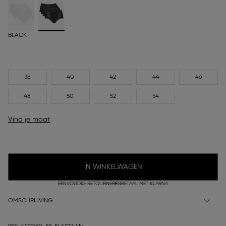
BLACK
38
40
42
44
46
48
50
52
54
Vind je maat
IN WINKELWAGEN
EENVOUDIG RETOURNEREN
BETAAL MET KLARNA
OMSCHRIJVING