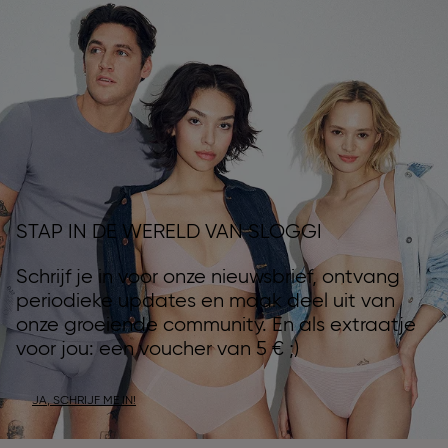
STAP IN DE WERELD VAN SLOGGI
Schrijf je in voor onze nieuwsbrief, ontvang
periodieke updates en maak deel uit van
onze groeiende community. En als extraatje
voor jou: een voucher van 5 € ;)
JA, SCHRIJF ME IN!